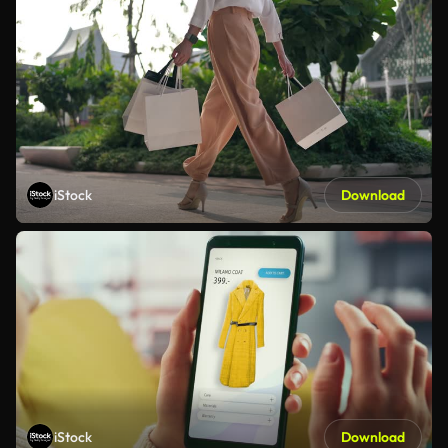
iStock
Download
iStock
Download