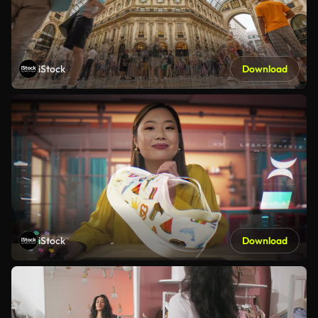
iStock
Download
iStock
Download