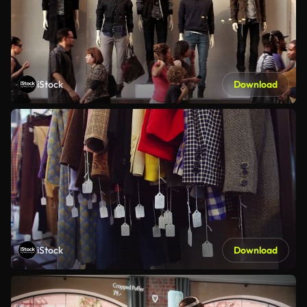
iStock
Download
iStock
Download