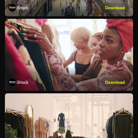
iStock
Download
iStock
Download