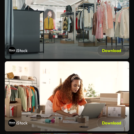
iStock
Download
iStock
Download