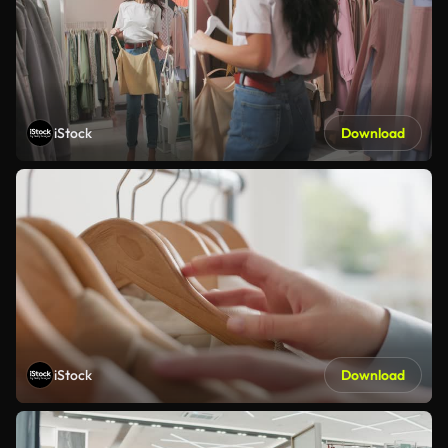
iStock
Download
iStock
Download