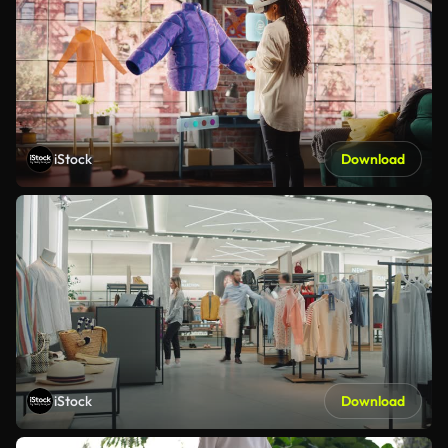
iStock
Download
iStock
Download