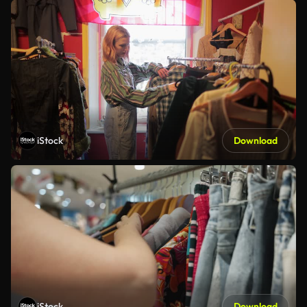
iStock
Download
iStock
Download