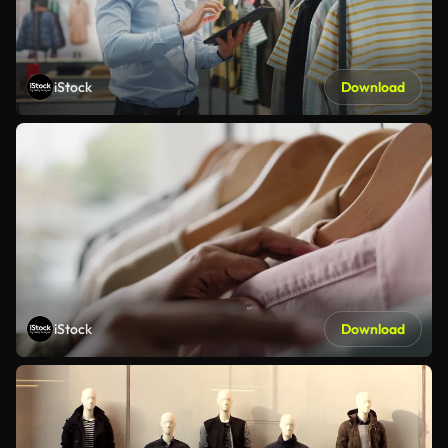
iStock
Download
iStock
Download