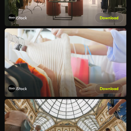
iStock
Download
iStock
Download