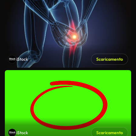
iStock
Scaricamento
iStock
Scaricamento