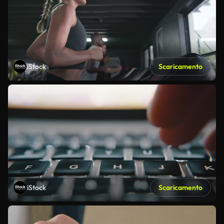
iStock
Scaricamento
iStock
Scaricamento