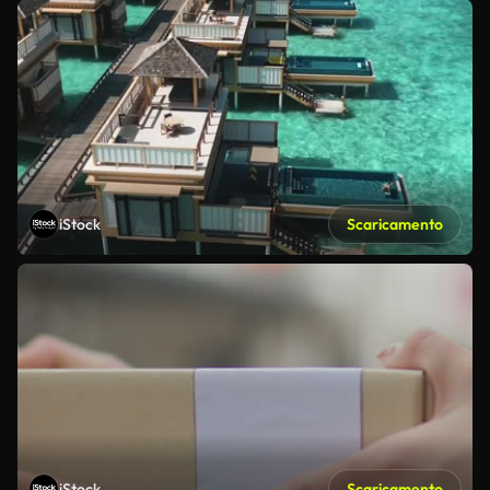
iStock
Scaricamento
iStock
Scaricamento