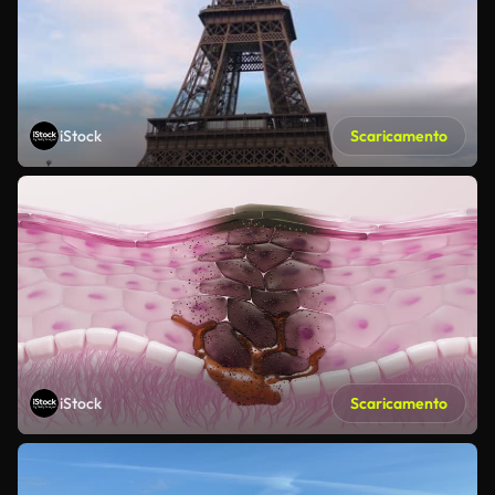
iStock
Scaricamento
iStock
Scaricamento