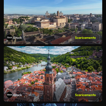
iStock
Scaricamento
iStock
Scaricamento