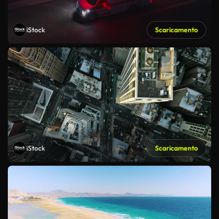
iStock
Scaricamento
iStock
Scaricamento