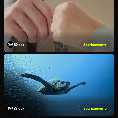
iStock
Scaricamento
iStock
Scaricamento