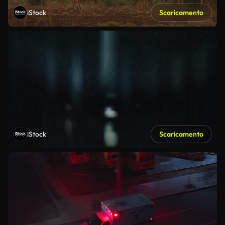
iStock
Scaricamento
iStock
Scaricamento