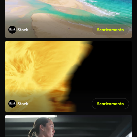
iStock
Scaricamento
iStock
Scaricamento