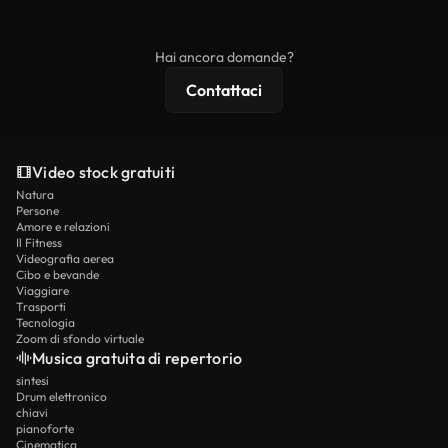
ridistribuito come contenuto stock non riprodotto.
mentre i contenuti premium includono filmati
esclusivi, risoluzione 4K e protezioni di licenza
Hai ancora domande?
estese.
Contattaci
Video stock gratuiti
Natura
Persone
Amore e relazioni
Il Fitness
Videografia aerea
Cibo e bevande
Viaggiare
Trasporti
Tecnologia
Zoom di sfondo virtuale
Musica gratuita di repertorio
sintesi
Drum elettronico
chiavi
pianoforte
Cinematica