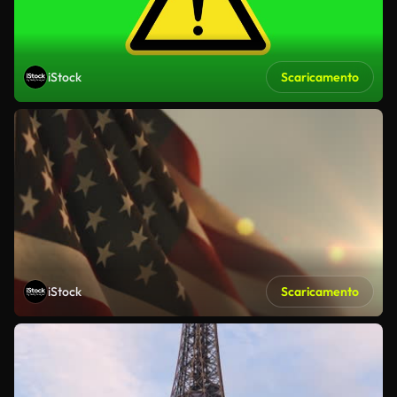
iStock
Scaricamento
iStock
Scaricamento