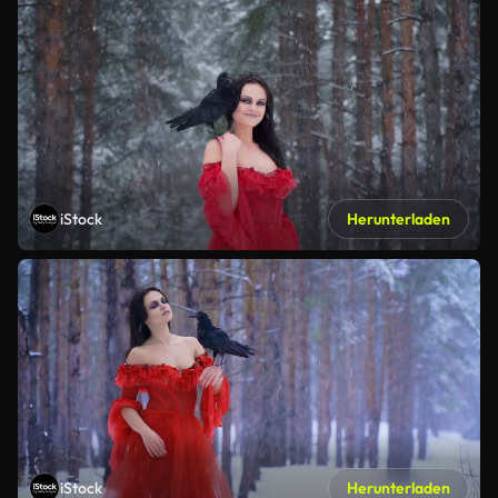
iStock
Herunterladen
iStock
Herunterladen