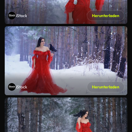
iStock
Herunterladen
iStock
Herunterladen