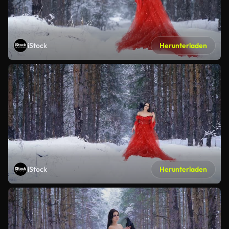
iStock
Herunterladen
iStock
Herunterladen