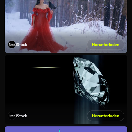
iStock
Herunterladen
iStock
Herunterladen