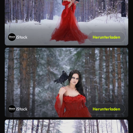
iStock
Herunterladen
iStock
Herunterladen