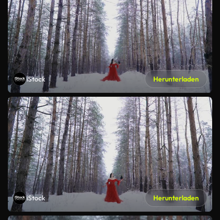
iStock
Herunterladen
iStock
Herunterladen