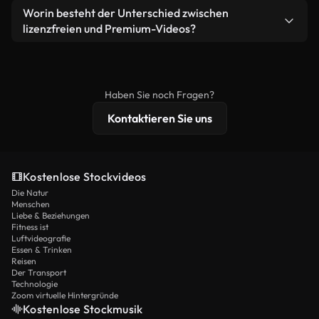
weiterverbreiten.
Ja. Sie dürfen unsere Videos gerne kürzen,
Worin besteht der Unterschied zwischen
Videomaterial.
bearbeiten oder neu zusammenstellen. Achten Sie
lizenzfreien und Premium-Videos?
nur darauf, dass das Endprodukt unserer Lizenz
Lizenzfreie Videos beinhalten kommerzielle
entspricht und nicht als ungeschnittenes
Nutzungsrechte, während Premium-Inhalte
Stockmaterial weiterverbreitet wird.
exklusives Filmmaterial, 4K-Auflösung und
Haben Sie noch Fragen?
erweiterten Lizenzschutz bieten.
Kontaktieren Sie uns
Kostenlose Stockvideos
Die Natur
Menschen
Liebe & Beziehungen
Fitness ist
Luftvideografie
Essen & Trinken
Reisen
Der Transport
Technologie
Zoom virtuelle Hintergründe
Kostenlose Stockmusik