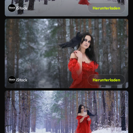
iStock
Herunterladen
iStock
Herunterladen