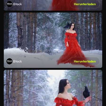
iStock
Herunterladen
iStock
Herunterladen