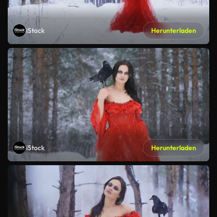
iStock
Herunterladen
iStock
Herunterladen