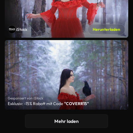
iStock
Herunterladen
Gesponsert von iStock
Exklusiv: -15% Rabatt mit Code
"COVERR15"
Mehr laden