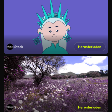
iStock
Herunterladen
iStock
Herunterladen