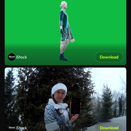
iStock
Download
iStock
Download