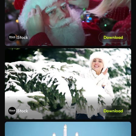
iStock
Download
iStock
Download