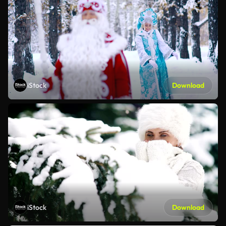
iStock
Download
iStock
Download