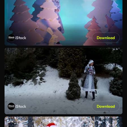
iStock
Download
iStock
Download