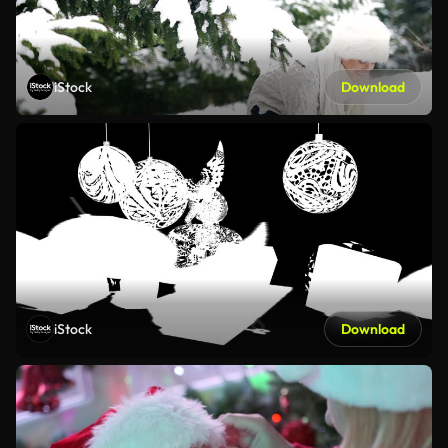
iStock
Download
iStock
Download