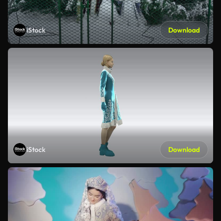
iStock
Download
iStock
Download