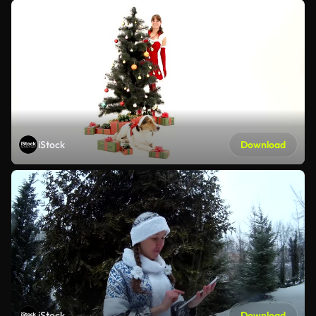
iStock
Download
iStock
Download