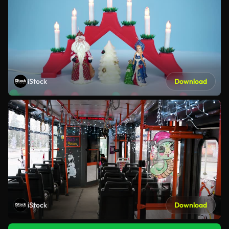
iStock
Download
iStock
Download