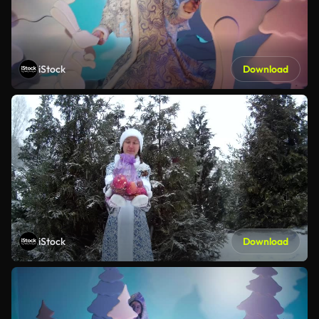
iStock
Download
iStock
Download