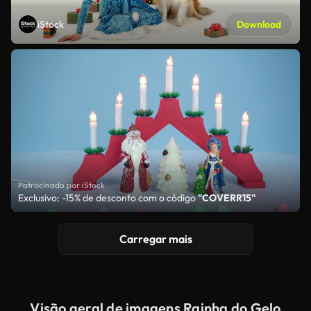
iStock
Download
Patrocinado por iStock
Exclusivo: -15% de desconto com o código
"COVERR15"
Carregar mais
Visão geral de imagens Rainha do Gelo