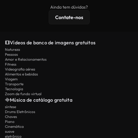
imagens exclusivas, resolução 4K e proteções de
Ainda tem dúvidas?
licenciamento estendidas.
Contate-nos
Vídeos de banco de imagens gratuitos
Natureza
Pessoas
Amor e Relacionamentos
Fitness
Videografia aérea
Alimentos e bebidas
Viagem
Transporte
Tecnologia
Zoom de fundo virtual
Música de catálogo gratuita
síntese
Drums Eletrônicos
Chaves
Piano
Cinemática
suave
eletrônico