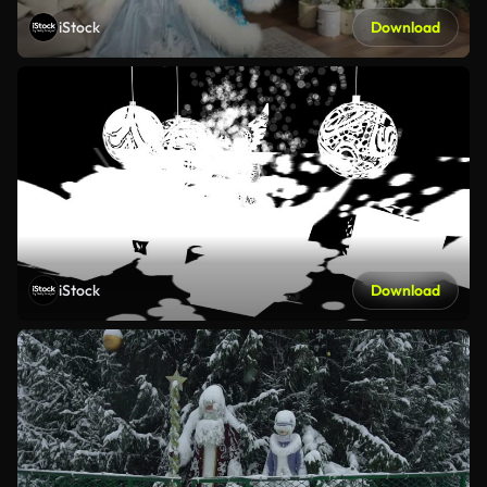
iStock
Download
iStock
Download