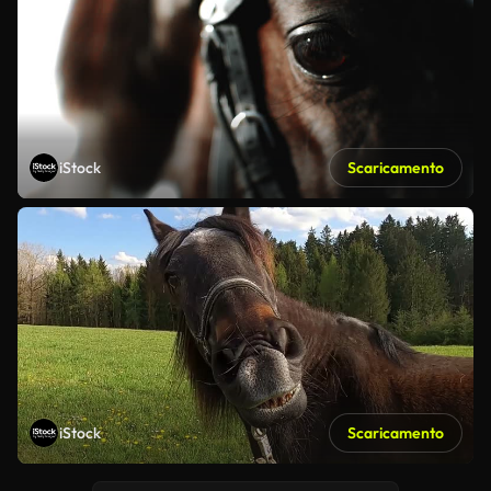
iStock
Scaricamento
iStock
Scaricamento