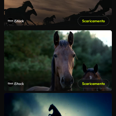
iStock
Scaricamento
iStock
Scaricamento