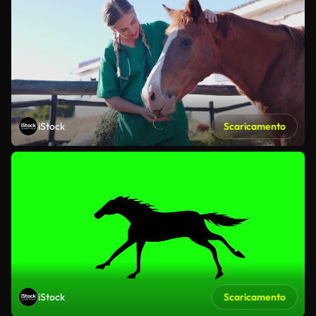
iStock
Scaricamento
iStock
Scaricamento