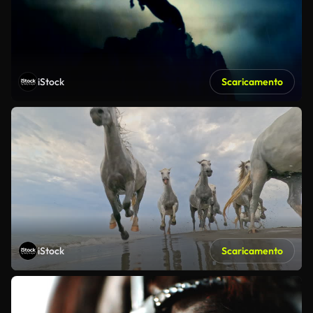
iStock
Scaricamento
iStock
Scaricamento