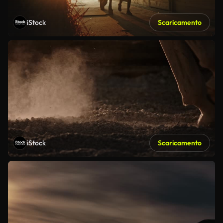
iStock
Scaricamento
iStock
Scaricamento