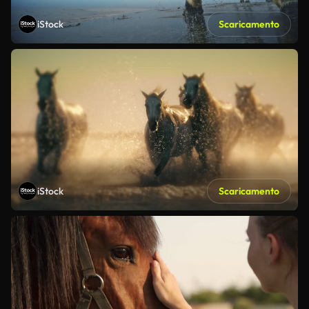
iStock
Scaricamento
iStock
Scaricamento