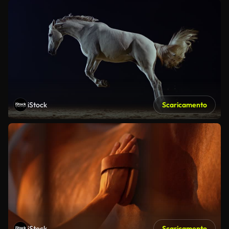
iStock
Scaricamento
iStock
Scaricamento