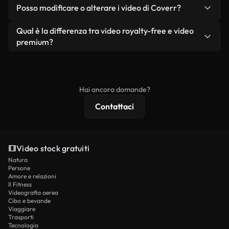
No. Nessuno dei nostri video gratuiti, siano essi
condizione che non si rivendano o ridistribuiscano
Posso modificare o alterare i video di Coverr?
reali o generati dall'intelligenza artificiale, include
i filmati stessi come prodotto a sé stante.
filigrane. Avrai a disposizione filmati puliti e pronti
Sì. Siete liberi di tagliare, ritagliare o remixare i
Qual è la differenza tra video royalty-free e video
all'uso.
nostri video. Assicuratevi solo che il prodotto
premium?
finale rispetti la nostra licenza e non venga
I video royalty-free includono i diritti commerciali,
ridistribuito come contenuto stock non riprodotto.
mentre i contenuti premium includono filmati
esclusivi, risoluzione 4K e protezioni di licenza
Hai ancora domande?
estese.
Contattaci
Video stock gratuiti
Natura
Persone
Amore e relazioni
Il Fitness
Videografia aerea
Cibo e bevande
Viaggiare
Trasporti
Tecnologia