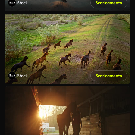
iStock
Scaricamento
iStock
Scaricamento