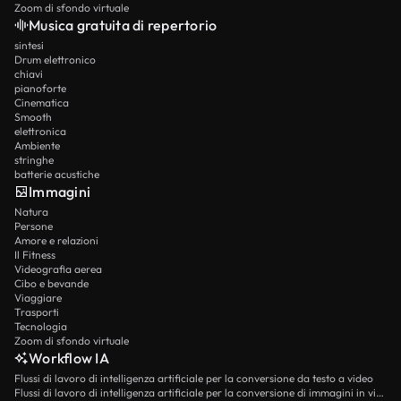
Zoom di sfondo virtuale
Musica gratuita di repertorio
sintesi
Drum elettronico
chiavi
pianoforte
Cinematica
Smooth
elettronica
Ambiente
stringhe
batterie acustiche
Immagini
Natura
Persone
Amore e relazioni
Il Fitness
Videografia aerea
Cibo e bevande
Viaggiare
Trasporti
Tecnologia
Zoom di sfondo virtuale
Workflow IA
Flussi di lavoro di intelligenza artificiale per la conversione da testo a video
Flussi di lavoro di intelligenza artificiale per la conversione di immagini in video