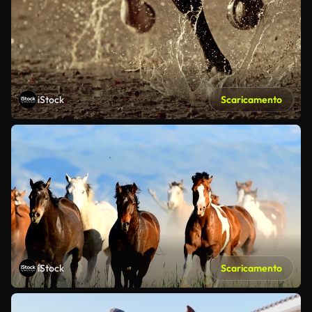
iStock
Scaricamento
iStock
Scaricamento