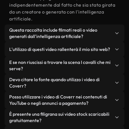
indipendentemente dal fatto che sia stata girata
da un creatore o generata con l'intelligenza
artificiale.
Questa raccolta include filmati reali o video
generati dall'intelligenza artificiale?
Entrambe. Si tratta di una libreria ibrida composta
L'utilizzo di questi video rallenterà il mio sito web?
da filmati reali, girati da persone, relativi a I
cavalli, e da video generati dall'intelligenza
Non se scegli le nostre versioni ottimizzate.
E se non riuscissi a trovare la scena I cavalli che mi
artificiale. Ogni video è chiaramente etichettato,
Offriamo formati leggeri e pronti per il web,
serve?
così saprai sempre cosa stai utilizzando.
progettati per l'utilizzo in background, che
Puoi crearne uno all'istante utilizzando Coverr AI
Devo citare la fonte quando utilizzo i video di
mantengono alta la qualità, riducono al minimo i
Studio. Ti basta descrivere la scena, ad esempio "I
Coverr?
tempi di caricamento e migliorano parametri
cavalli al tramonto", e lo Studio genererà in pochi
come LCP.
Non è richiesto alcun riconoscimento dell'autore.
Posso utilizzare i video di Coverr nei contenuti di
secondi un video personalizzato in conformità con
Tutti i video presenti nella nostra libreria sono
YouTube o negli annunci a pagamento?
i nostri standard di licenza.
esenti da diritti d'autore e possono essere utilizzati
Sì. Tutti i filmati di Coverr possono essere utilizzati
È presente una filigrana sui video stock scaricabili
senza citare il creatore, sebbene sia sempre
in video monetizzati su YouTube, promozioni sui
gratuitamente?
gradito.
social media e annunci pubblicitari per i clienti, a