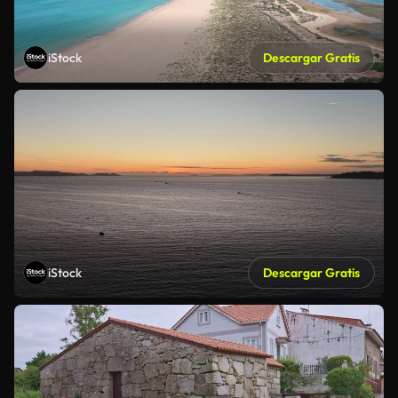
iStock
Descargar Gratis
iStock
Descargar Gratis