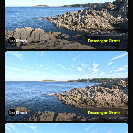
iStock
Descargar Gratis
iStock
Descargar Gratis