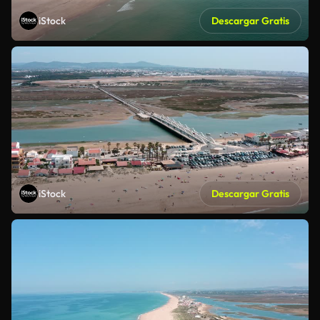
iStock
Descargar Gratis
iStock
Descargar Gratis