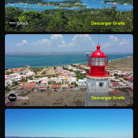
iStock
Descargar Gratis
iStock
Descargar Gratis