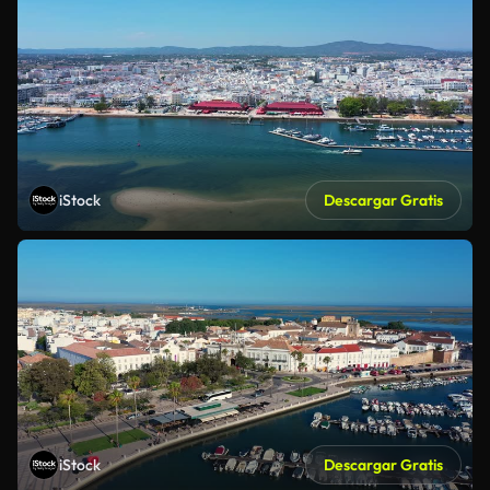
iStock
Descargar Gratis
iStock
Descargar Gratis