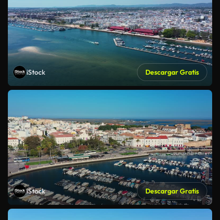
iStock
Descargar Gratis
iStock
Descargar Gratis