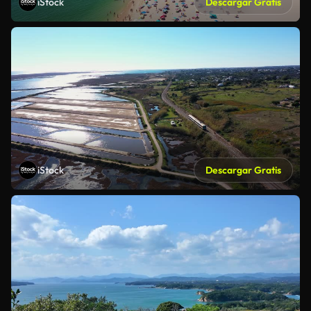
iStock
Descargar Gratis
iStock
Descargar Gratis