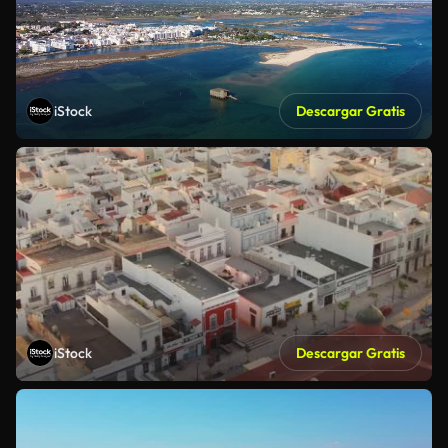
iStock
Descargar Gratis
iStock
Descargar Gratis