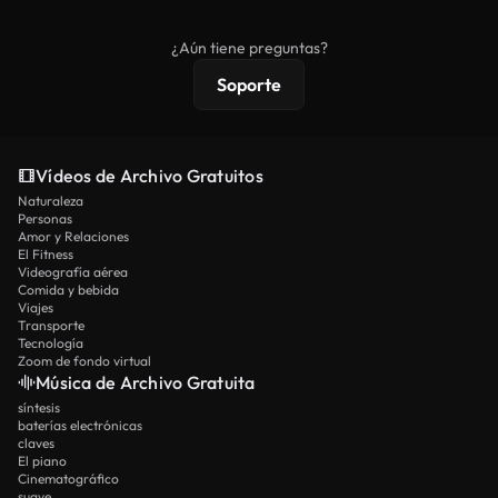
comerciales estándar; el contenido premium
ofrece metraje exclusivo, resolución 4K y
¿Aún tiene preguntas?
protecciones de licencia extendidas.
Soporte
Vídeos de Archivo Gratuitos
Naturaleza
Personas
Amor y Relaciones
El Fitness
Videografía aérea
Comida y bebida
Viajes
Transporte
Tecnología
Zoom de fondo virtual
Música de Archivo Gratuita
síntesis
baterías electrónicas
claves
El piano
Cinematográfico
suave