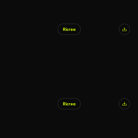
Ricrea
Ricrea