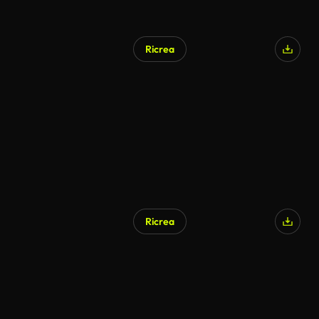
Ricrea
Ricrea