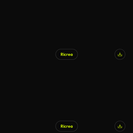
Ricrea
Ricrea