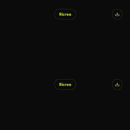
Ricrea
Ricrea