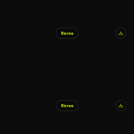
Ricrea
Ricrea