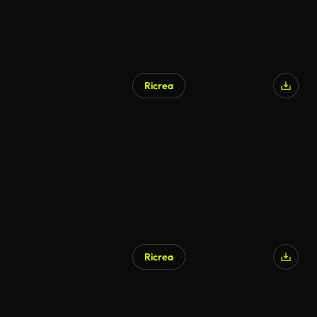
Ricrea
Ricrea