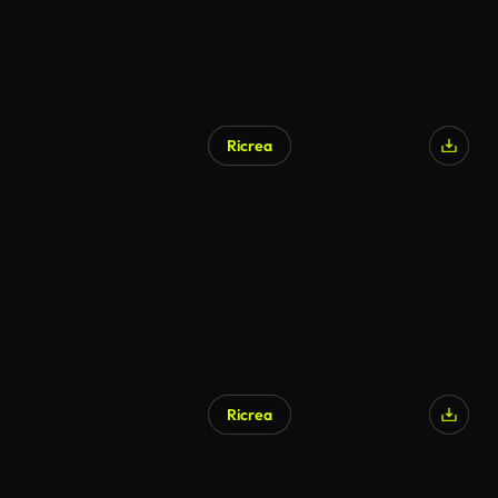
Ricrea
Ricrea