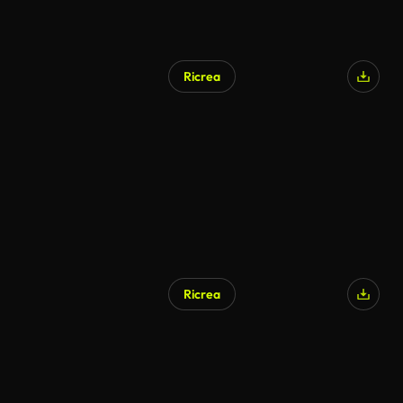
Ricrea
Ricrea