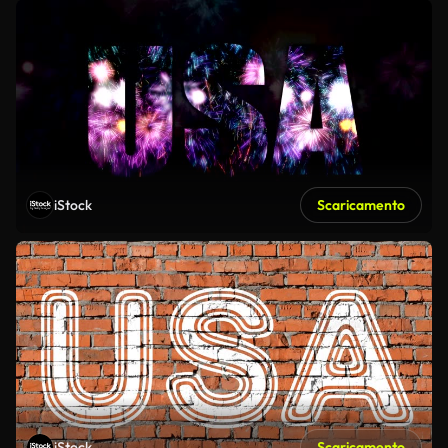
iStock
Scaricamento
iStock
Scaricamento