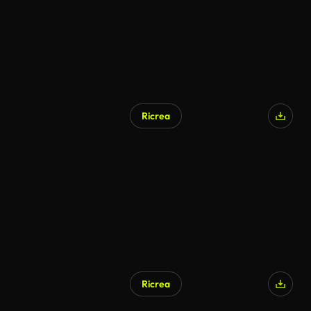
Ricrea
Ricrea