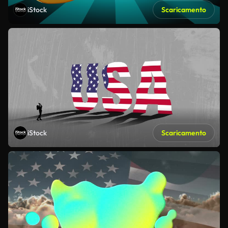
iStock
Scaricamento
iStock
Scaricamento