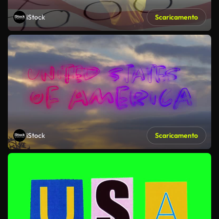
iStock
Scaricamento
iStock
Scaricamento