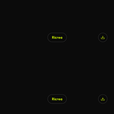
Ricrea
Ricrea