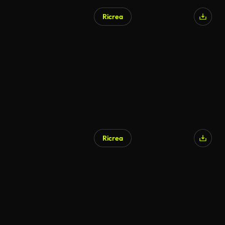
Ricrea
Ricrea