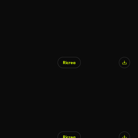
Ricrea
Ricrea