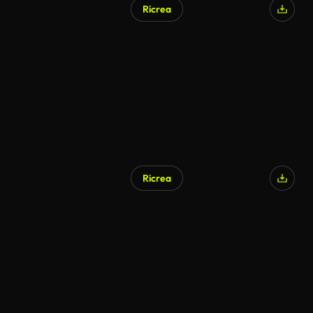
Ricrea
Ricrea