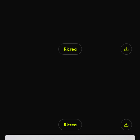
Ricrea
Ricrea