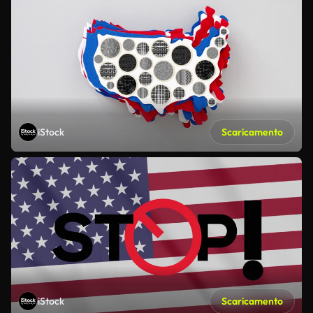
iStock
Scaricamento
iStock
Scaricamento