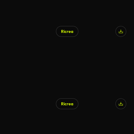
Ricrea
Ricrea