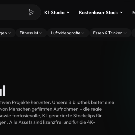
KI-Studio
Kostenloser Stock
M
ngen
Fitness Ist
Luftvideografie
Essen & Trinken
l
iven Projekte herunter. Unsere Bibliothek bietet eine
 von Menschen gefilmten Aufnahmen – die reale
wie fantasievolle, KI-generierte Stockclips für
n. Alle Assets sind lizenzfrei und für die 4K-