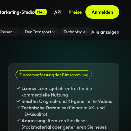
arketing-Studio
API
Preise
Anmelden
Neu
Alle anzeigen
Reisen
Der Transport
Technologie
Zoom Virtuelle H
Zusammenfassung der Filmsammlung
Lizenz:
Lizenzgebührenfrei für die
kommerzielle Nutzung
Inhalte:
Original- und KI-generierte Videos
Technische Daten:
Verfügbar in 4K- und
HD-Qualität
Anpassung:
Remixen Sie dieses
Stockmaterial oder generieren Sie neues