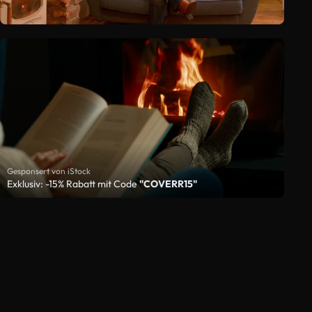
Gesponsert von iStock
Exklusiv: -15% Rabatt mit Code
"COVERR15"