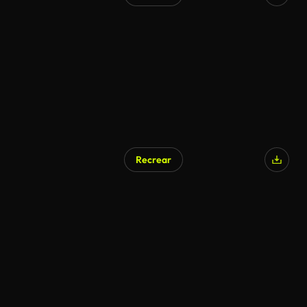
Recrear