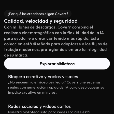
¿Por qué los creadores eligen Coverr?
Calidad, velocidad y seguridad
Con millones de descargas, Coverr combina el
realismo cinematográfico con la flexibilidad de la IA
para ayudarle a crear contenido más rápido. Esta
colección está diseñada para adaptarse a los flujos de
trabajo modernos, protegiendo siempre la integridad
de su marca.
Explorar biblioteca
Bloqueo creativo y vacíos visuales
¿No encuentra el vídeo perfecto? Coverr une escenas
reales con generación rápida de IA para desbloquear su
impulso creativo en minutos.
Redes sociales y vídeos cortos
Nuestra biblioteca lista para redes sociales está