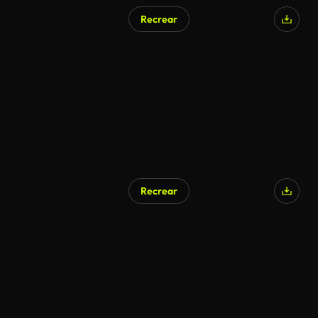
Recrear
Recrear