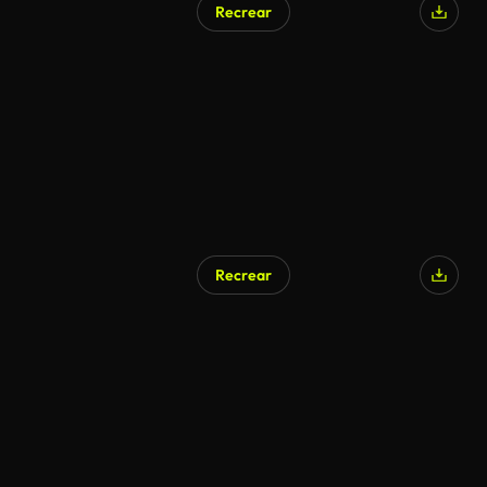
Recrear
Recrear