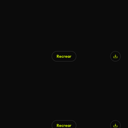
Recrear
Recrear