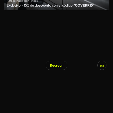
Patrocinado por iStock
Exclusivo - 15% de descuento con el código
"COVERR15"
Recrear