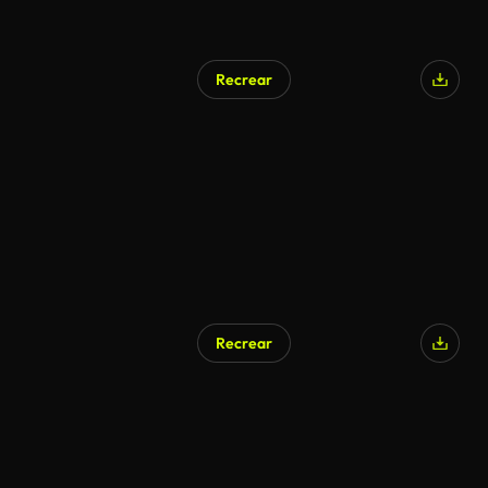
Recrear
Recrear