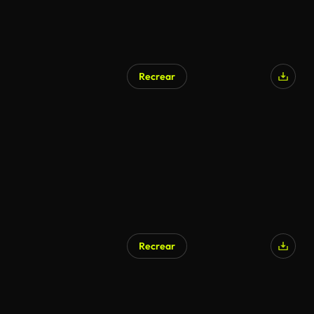
Recrear
Recrear