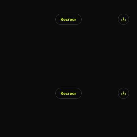
Recrear
Recrear