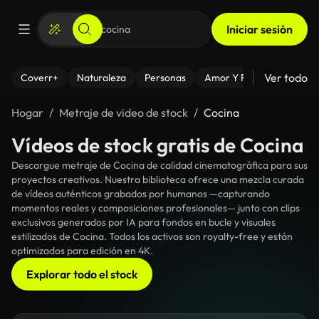
Iniciar sesión
Ver todo
Coverr+
Naturaleza
Personas
Amor Y Relaciones
El
Hogar
Metraje de video de stock
Cocina
Vídeos de stock gratis de Cocina
Descargue metraje de Cocina de calidad cinematográfica para sus
proyectos creativos. Nuestra biblioteca ofrece una mezcla curada
de vídeos auténticos grabados por humanos —capturando
momentos reales y composiciones profesionales— junto con clips
exclusivos generados por IA para fondos en bucle y visuales
estilizados de Cocina. Todos los activos son royalty-free y están
optimizados para edición en 4K.
Explorar todo el stock