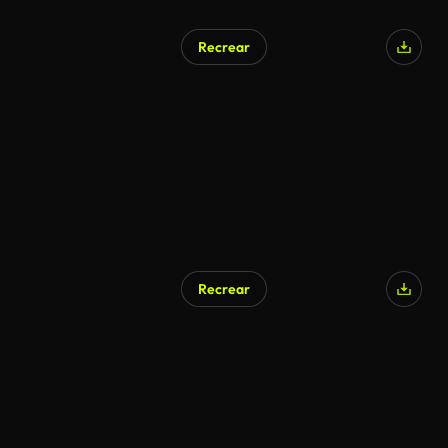
Recrear
Recrear