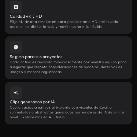
Calidad 4K y HD
Elija 4K de alta resolución para producción o HD optimizado
para un rendimiento web y móvil mucho más rápido.
Seguro para sus proyectos
Cada activo es revisado minuciosamente por nuestro equipo para
asegurar que respeta consideraciones de modelos, derechos de
imagen y marcas registradas.
Clips generados por IA
Cubra vacíos creativos al instante con visuales de Cocina
surrealistas o abstractos generados por modelos de IA de primer
nivel. Explore más en AI Studio.