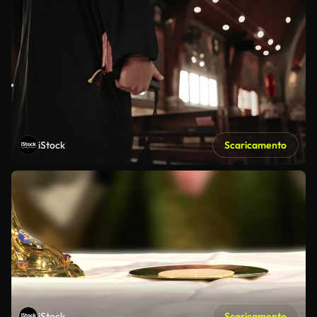
iStock
Scaricamento
iStock
Scaricamento