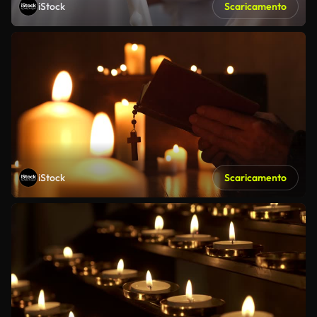
iStock
Scaricamento
iStock
Scaricamento