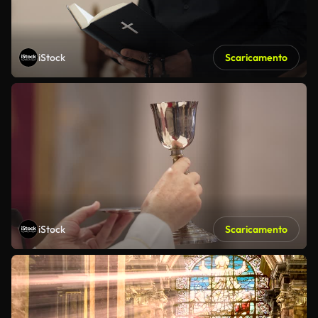
iStock
Scaricamento
iStock
Scaricamento