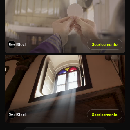
iStock
Scaricamento
iStock
Scaricamento