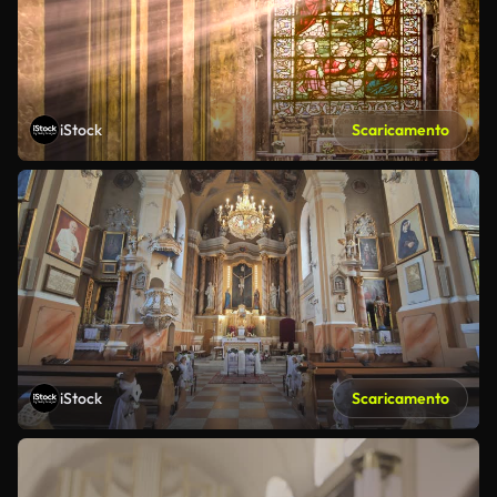
iStock
Scaricamento
iStock
Scaricamento