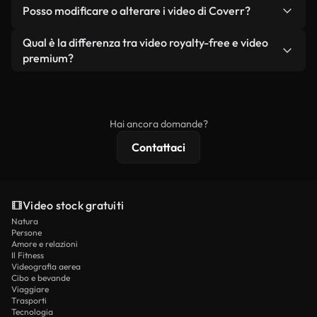
No. Nessuno dei nostri video gratuiti, siano essi
condizione che non si rivendano o ridistribuiscano
Posso modificare o alterare i video di Coverr?
reali o generati dall'intelligenza artificiale, include
i filmati stessi come prodotto a sé stante.
filigrane. Avrai a disposizione filmati puliti e pronti
Sì. Siete liberi di tagliare, ritagliare o remixare i
Qual è la differenza tra video royalty-free e video
all'uso.
nostri video. Assicuratevi solo che il prodotto
premium?
finale rispetti la nostra licenza e non venga
I video royalty-free includono i diritti commerciali,
ridistribuito come contenuto stock non riprodotto.
mentre i contenuti premium includono filmati
esclusivi, risoluzione 4K e protezioni di licenza
Hai ancora domande?
estese.
Contattaci
Video stock gratuiti
Natura
Persone
Amore e relazioni
Il Fitness
Videografia aerea
Cibo e bevande
Viaggiare
Trasporti
Tecnologia