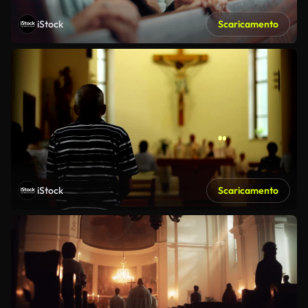
iStock
Scaricamento
iStock
Scaricamento