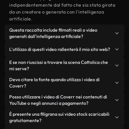
indipendentemente dal fatto che sia stata girata
da un creatore o generata con l'intelligenza
artificiale.
Questa raccolta include filmati reali o video
generati dall'intelligenza artificiale?
Entrambe. Si tratta di una libreria ibrida composta
L'utilizzo di questi video rallenterà il mio sito web?
da filmati reali, girati da persone, relativi a
Cattolica, e da video generati dall'intelligenza
Non se scegli le nostre versioni ottimizzate.
E se non riuscissi a trovare la scena Cattolica che
artificiale. Ogni video è chiaramente etichettato,
Offriamo formati leggeri e pronti per il web,
mi serve?
così saprai sempre cosa stai utilizzando.
progettati per l'utilizzo in background, che
Puoi crearne uno all'istante utilizzando Coverr AI
Devo citare la fonte quando utilizzo i video di
mantengono alta la qualità, riducono al minimo i
Studio. Ti basta descrivere la scena, ad esempio
Coverr?
tempi di caricamento e migliorano parametri
"Cattolica al tramonto", e lo Studio genererà in
come LCP.
Non è richiesto alcun riconoscimento dell'autore.
Posso utilizzare i video di Coverr nei contenuti di
pochi secondi un video personalizzato in
Tutti i video presenti nella nostra libreria sono
YouTube o negli annunci a pagamento?
conformità con i nostri standard di licenza.
esenti da diritti d'autore e possono essere utilizzati
Sì. Tutti i filmati di Coverr possono essere utilizzati
È presente una filigrana sui video stock scaricabili
senza citare il creatore, sebbene sia sempre
in video monetizzati su YouTube, promozioni sui
gratuitamente?
gradito.
social media e annunci pubblicitari per i clienti, a