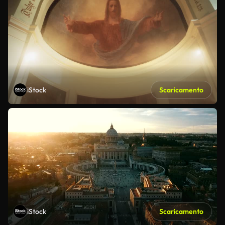
iStock
Scaricamento
iStock
Scaricamento