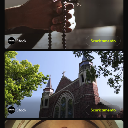
iStock
Scaricamento
iStock
Scaricamento