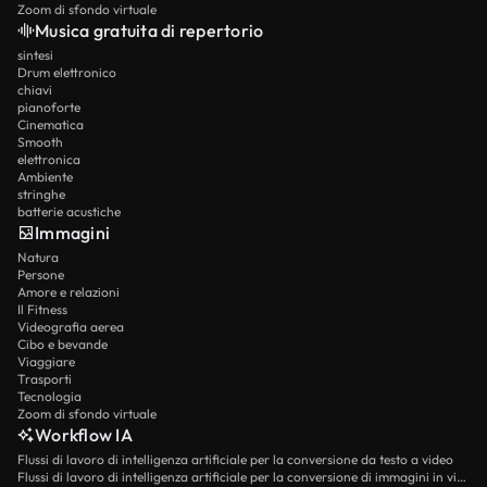
Zoom di sfondo virtuale
Musica gratuita di repertorio
sintesi
Drum elettronico
chiavi
pianoforte
Cinematica
Smooth
elettronica
Ambiente
stringhe
batterie acustiche
Immagini
Natura
Persone
Amore e relazioni
Il Fitness
Videografia aerea
Cibo e bevande
Viaggiare
Trasporti
Tecnologia
Zoom di sfondo virtuale
Workflow IA
Flussi di lavoro di intelligenza artificiale per la conversione da testo a video
Flussi di lavoro di intelligenza artificiale per la conversione di immagini in video