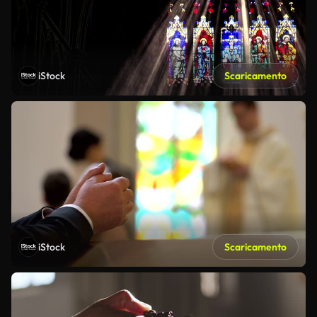
iStock
Scaricamento
iStock
Scaricamento