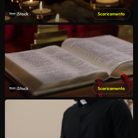
iStock
Scaricamento
iStock
Scaricamento