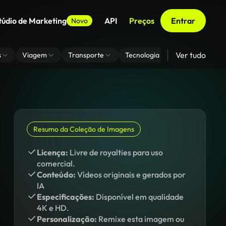
túdio de Marketing
API
Preços
Entrar
Novo
Ver tudo
s
Viagem
Transporte
Tecnologia
Zoom De Fundo
Resumo da Coleção de Imagens
Licença:
Livre de royalties para uso
comercial.
Conteúdo:
Vídeos originais e gerados por
IA
Especificações:
Disponível em qualidade
4K e HD.
Personalização:
Remixe esta imagem ou