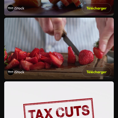
iStock
Télécharger
iStock
Télécharger