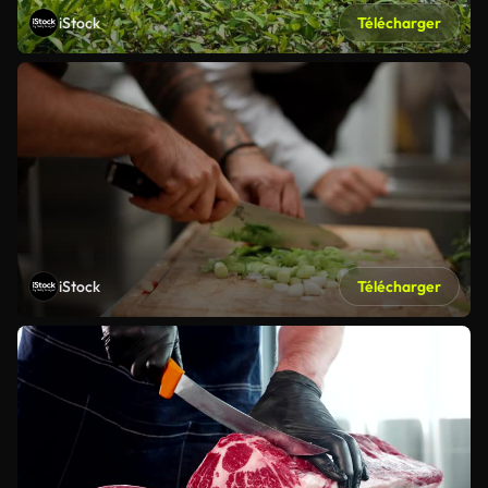
iStock
Télécharger
iStock
Télécharger