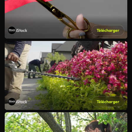
iStock
Télécharger
iStock
Télécharger