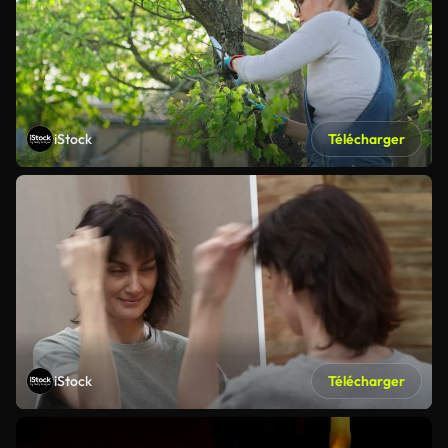
iStock
Télécharger
iStock
Télécharger