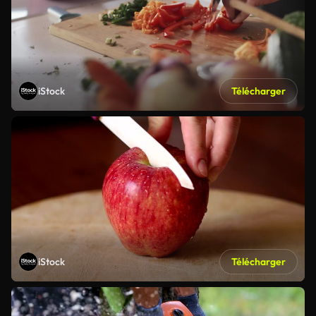
iStock
Télécharger
iStock
Télécharger