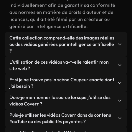
individuellement afin de garantir sa conformité
aux normes en matière de droits d'auteur et de
licences, qu'il ait été filmé par un créateur ou
généré par intelligence artificielle.
Cette collection comprend-elle des images réelles
ou des vidéos générées par intelligence artificielle
?
Les deux. Il s'agit d'une bibliothèque hybride
L'utilisation de ces vidéos va-t-elle ralentir mon
composée de véritables images filmées par des
site web ?
humains et liées à Coupeur, ainsi que de vidéos
Sauf si vous choisissez nos versions optimisées.
Et si je ne trouve pas la scène Coupeur exacte dont
générées par IA. Chaque vidéo est clairement
Nous proposons des formats légers, prêts pour le
j'ai besoin ?
identifiée afin que vous sachiez toujours ce que
web et conçus pour une utilisation en arrière-plan :
vous utilisez.
Vous pouvez en créer une instantanément avec
Dois-je mentionner la source lorsque j'utilise des
ils conservent une qualité élevée tout en
Coverr AI Studio. Il vous suffit de décrire la scène,
vidéos Coverr ?
minimisant les temps de chargement et en
par exemple « Coupeur au coucher du soleil », et le
améliorant des indicateurs comme le LCP.
Aucune attribution n'est requise. Toutes les vidéos
Puis-je utiliser les vidéos Coverr dans du contenu
Studio générera en quelques secondes une vidéo
de notre bibliothèque sont libres de droits et
YouTube ou des publicités payantes ?
personnalisée conforme à nos normes de licence.
peuvent être utilisées sans mentionner l'auteur,
Oui. Toutes les séquences vidéo de Coverr peuvent