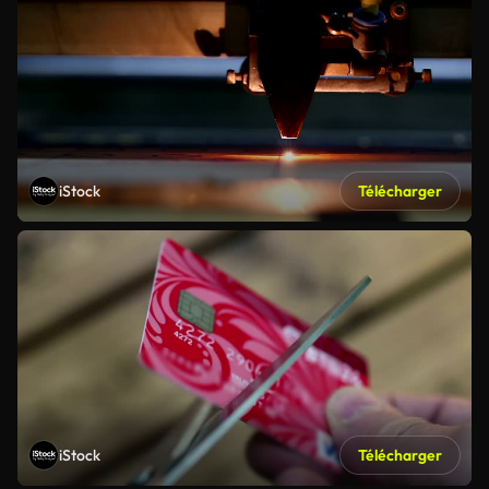
iStock
Télécharger
iStock
Télécharger