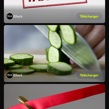
iStock
Télécharger
iStock
Télécharger