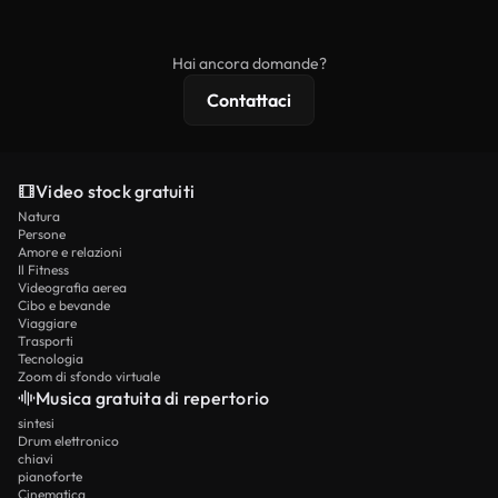
ridistribuito come contenuto stock non riprodotto.
mentre i contenuti premium includono filmati
esclusivi, risoluzione 4K e protezioni di licenza
Hai ancora domande?
estese.
Contattaci
Video stock gratuiti
Natura
Persone
Amore e relazioni
Il Fitness
Videografia aerea
Cibo e bevande
Viaggiare
Trasporti
Tecnologia
Zoom di sfondo virtuale
Musica gratuita di repertorio
sintesi
Drum elettronico
chiavi
pianoforte
Cinematica