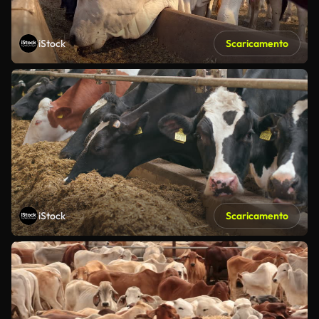
iStock
Scaricamento
iStock
Scaricamento