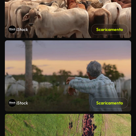
iStock
Scaricamento
iStock
Scaricamento