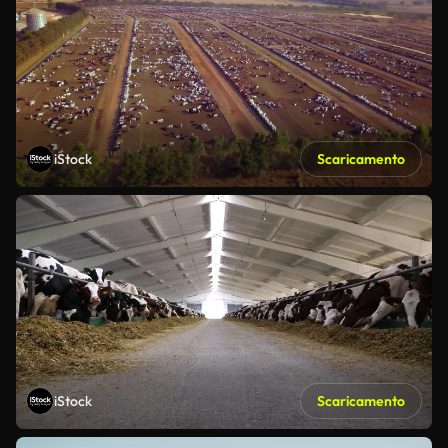
iStock
Scaricamento
iStock
Scaricamento