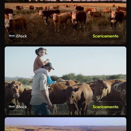
iStock
Scaricamento
iStock
Scaricamento