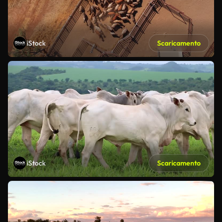
iStock
Scaricamento
iStock
Scaricamento