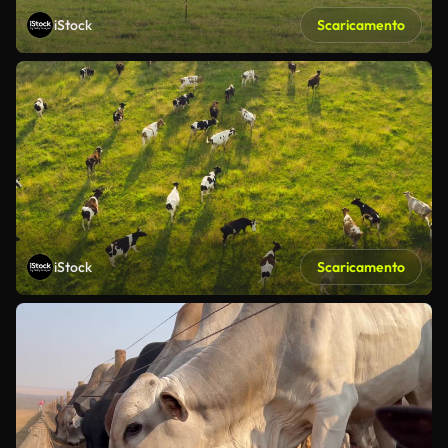
iStock
Scaricamento
iStock
Scaricamento