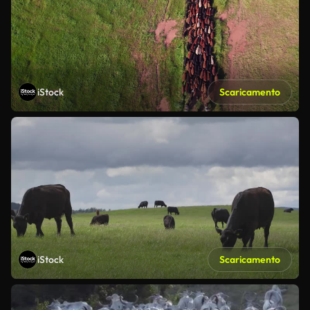
iStock
Scaricamento
iStock
Scaricamento