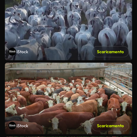
iStock
Scaricamento
iStock
Scaricamento