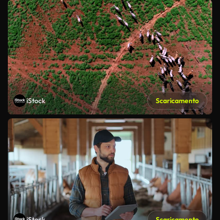
iStock
Scaricamento
iStock
Scaricamento