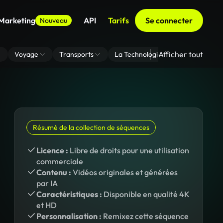
 Marketing
API
Tarifs
Se connecter
Nouveau
Afficher tout
Voyage
Transports
La Technologie
Zoom En Arri
Résumé de la collection de séquences
Licence :
Libre de droits pour une utilisation
commerciale
Contenu :
Vidéos originales et générées
par IA
Caractéristiques :
Disponible en qualité 4K
et HD
Personnalisation :
Remixez cette séquence