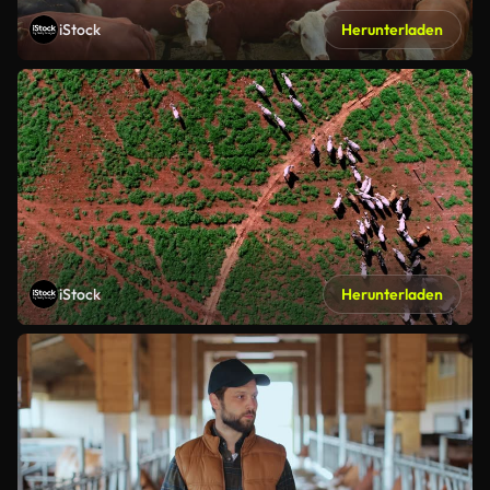
iStock
Herunterladen
iStock
Herunterladen