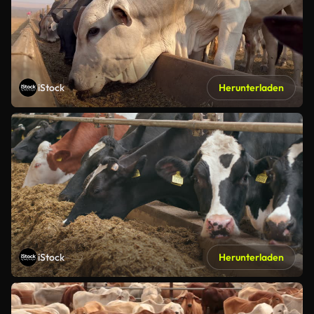
iStock
Herunterladen
iStock
Herunterladen