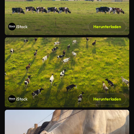
iStock
Herunterladen
iStock
Herunterladen