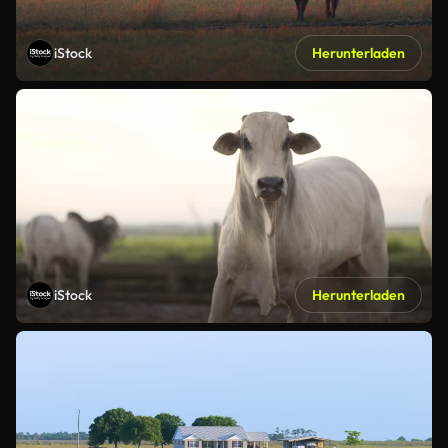
iStock
Herunterladen
iStock
Herunterladen