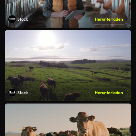
iStock
Herunterladen
iStock
Herunterladen