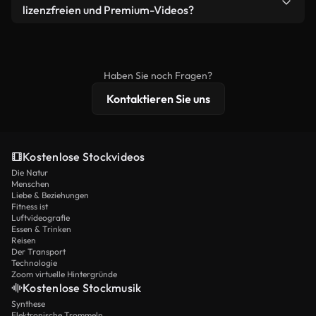
bearbeiten oder neu zusammenstellen. Achten Sie
lizenzfreien und Premium-Videos?
nur darauf, dass das Endprodukt unserer Lizenz
Lizenzfreie Videos beinhalten kommerzielle
entspricht und nicht als ungeschnittenes
Nutzungsrechte, während Premium-Inhalte
Stockmaterial weiterverbreitet wird.
exklusives Filmmaterial, 4K-Auflösung und
Haben Sie noch Fragen?
erweiterten Lizenzschutz bieten.
Kontaktieren Sie uns
Kostenlose Stockvideos
Die Natur
Menschen
Liebe & Beziehungen
Fitness ist
Luftvideografie
Essen & Trinken
Reisen
Der Transport
Technologie
Zoom virtuelle Hintergründe
Kostenlose Stockmusik
Synthese
Elektronische Trommeln