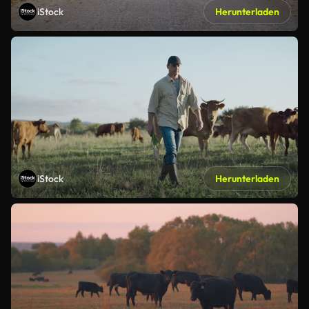
iStock
Herunterladen
iStock
Herunterladen