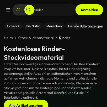
Anmelden
Alle anzeigen
Coverr+
Die Natur
Menschen
Liebe & Beziehungen
F
Heim
Stock-Videomaterial
Rinder
Kostenloses Rinder-
Stockvideomaterial
Laden Sie hochwertiges Rinder-Videomaterial für Ihre kreativen
Projekte herunter. Unsere Bibliothek bietet eine sorgfältig
zusammengestellte Auswahl an authentischen, von Menschen
gefilmten Aufnahmen – die reale Momente und professionelle
Kompositionen einfangen – sowie fantasievolle, KI-generierte
Stockclips für animierte Hintergründe und stilisierte Rinder-
Visualisierungen. Alle Assets sind lizenzfrei und für die 4K-
Bearbeitung optimiert.
Alle Artikel ansehen