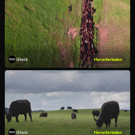
iStock
Herunterladen
iStock
Herunterladen