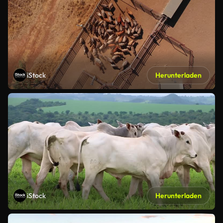
iStock
Herunterladen
iStock
Herunterladen