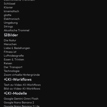
Schlüssel
Klavier
kinematisch
glatte
Elektronisch
Umgebung
Strings
Akustische Trommel
Bilder
Die Natur
Menschen
Liebe & Beziehungen
Fitness ist
Luftvideografie
Essen & Trinken
Reisen
Der Transport
Technologie
Zoom virtuelle Hintergründe
KI-Workflows
Text-zu-Video-KI-Workflows
Bild-zu-Video-KI-Workflows
KI-Modelle
Google Gemini Omni Flash
Google Nano Banana 2
Google Nano Banana 2 Lite