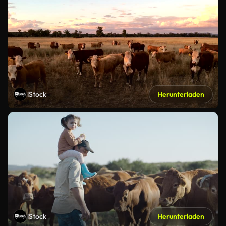
iStock
Herunterladen
iStock
Herunterladen