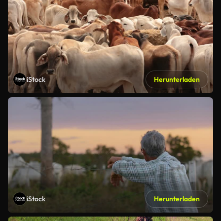
iStock
Herunterladen
iStock
Herunterladen