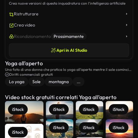
Crea nuove versioni di questa inquadratura con l’intelligenza artificiale
Ristrutturare
Crea video
Ricondizionamento
Prossimamente
Apri in AI Studio
Yoga all'aperto
Una foto di una donna che pratica lo yoga all'aperto mentre il sole comincia
a tramontare.
Diritti commerciali gratuiti
Lo yoga
Sole
montagna
...
Video stock gratuiti correlati Yoga all'aperto
iStock
iStock
iStock
iStock
iStock
iStock
iStock
iStock