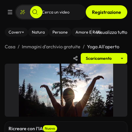
Registrazione
Visualizza tutto
Coverr+
Natura
Persone
Amore E Relazioni
Il Fitnes
Casa
Immagini d’archivio gratuite
Yoga All'aperto
Scaricamento
Ricreare con l’IA
Nuovo