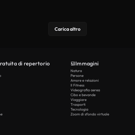
Carica altro
ratuita di repertorio
Immagini
Natura
o
Persone
Amore e relazioni
Il Fitness
Videografia aerea
Cibo e bevande
Viaggiare
Trasporti
Tecnologia
he
Zoom di sfondo virtuale