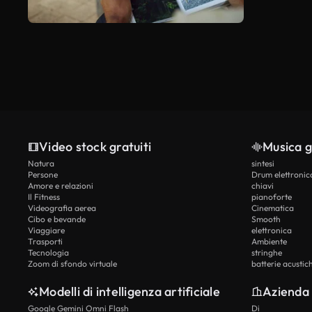
Video stock gratuiti
Musica g
Natura
sintesi
Persone
Drum elettronic
Amore e relazioni
chiavi
Il Fitness
pianoforte
Videografia aerea
Cinematica
Cibo e bevande
Smooth
Viaggiare
elettronica
Trasporti
Ambiente
Tecnologia
stringhe
Zoom di sfondo virtuale
batterie acustic
Modelli di intelligenza artificiale
Azienda
Google Gemini Omni Flash
Di