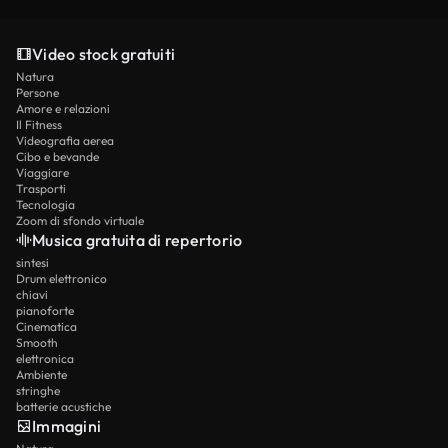
Video stock gratuiti
Natura
Persone
Amore e relazioni
Il Fitness
Videografia aerea
Cibo e bevande
Viaggiare
Trasporti
Tecnologia
Zoom di sfondo virtuale
Musica gratuita di repertorio
sintesi
Drum elettronico
chiavi
pianoforte
Cinematica
Smooth
elettronica
Ambiente
stringhe
batterie acustiche
Immagini