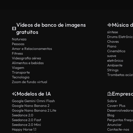
Vídeos de banco de imagens
Música d
gratuitos
síntese
Drums Eletrônic
Natureza
Chaves
Pessoas
Piano
Amor e Relacionamentos
Cinemática
Fitness
suave
Videografia aérea
eletrônico
Alimentos e bebidas
Ambiente
Viagem
Strings
Transporte
Trombetas acúst
Tecnologia
Zoom de fundo virtual
Modelos de IA
Empres
Google Gemini Omni Flash
Sobre
Google Nano Banana 2
Coverr Plus
Google Nano Banana 2 Lite
Desenvolvedores
Seedance 2.0
Blog
Seedance 2.0 Fast
Perguntas frequ
Seedance 2.0 Mini
Anunciar
Happy Horse 1.1
Contacte-nos