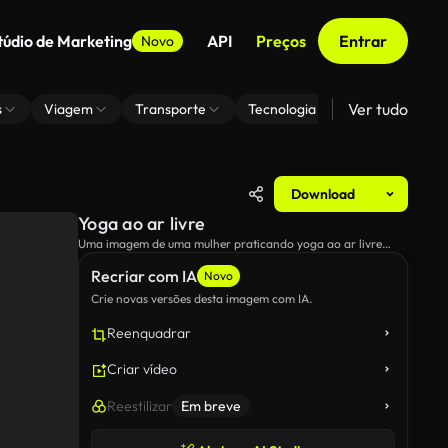
túdio de Marketing
API
Preços
Entrar
Novo
Ver tudo
s
Viagem
Transporte
Tecnologia
Zoom De Fundo
Download
Yoga ao ar livre
Uma imagem de uma mulher praticando yoga ao ar livre
quando o sol começa a se pôr.
Recriar com IA
Novo
Crie novas versões desta imagem com IA.
Reenquadrar
Criar vídeo
Reestilizar
Em breve