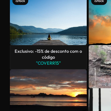
iStock
iStock
Exclusivo: -15% de desconto com o
código
"COVERR15"