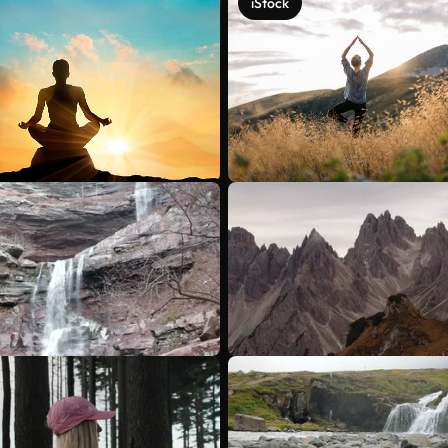
iStock