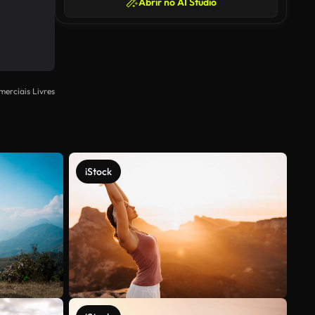
Abrir no AI Studio
merciais Livres
iStock