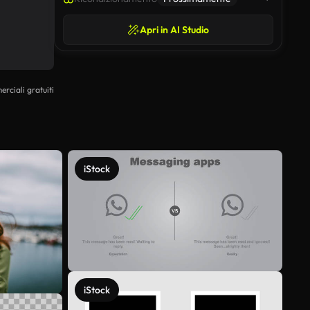
Apri in AI Studio
erciali gratuiti
iStock
iStock