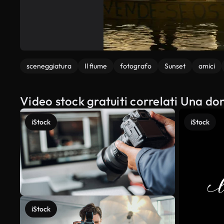
sceneggiatura
Il fiume
fotografo
Sunset
amici
Video stock gratuiti correlati Una do
iStock
iStock
iStock