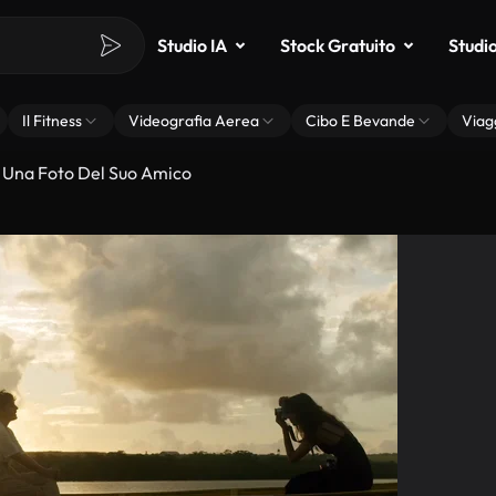
Studio IA
Stock Gratuito
Studi
Il Fitness
Videografia Aerea
Cibo E Bevande
Viag
 Una Foto Del Suo Amico