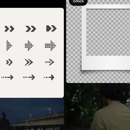
iStock