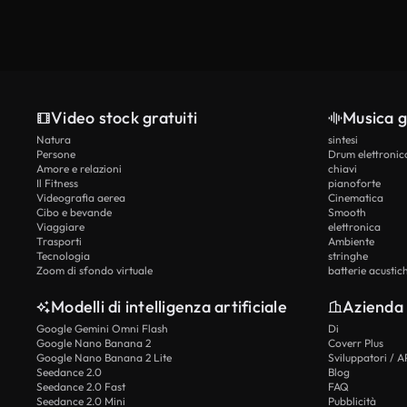
Video stock gratuiti
Musica g
Natura
sintesi
Persone
Drum elettronic
Amore e relazioni
chiavi
Il Fitness
pianoforte
Videografia aerea
Cinematica
Cibo e bevande
Smooth
Viaggiare
elettronica
Trasporti
Ambiente
Tecnologia
stringhe
Zoom di sfondo virtuale
batterie acustic
Modelli di intelligenza artificiale
Azienda
Google Gemini Omni Flash
Di
Google Nano Banana 2
Coverr Plus
Google Nano Banana 2 Lite
Sviluppatori / A
Seedance 2.0
Blog
Seedance 2.0 Fast
FAQ
Seedance 2.0 Mini
Pubblicità