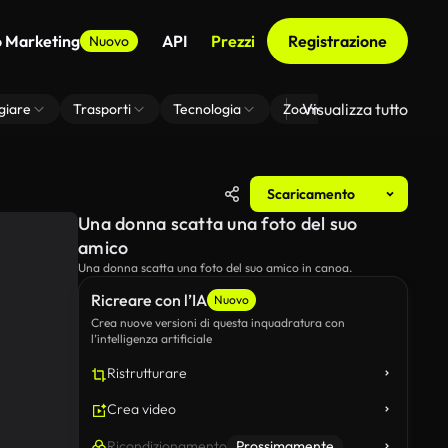
o Marketing
API
Prezzi
Registrazione
Nuovo
Visualizza tutto
giare
Trasporti
Tecnologia
Zoom Di Sfondo Virtuale
Scaricamento
Una donna scatta una foto del suo
amico
Una donna scatta una foto del suo amico in canoa.
Ricreare con l’IA
Nuovo
Crea nuove versioni di questa inquadratura con
l’intelligenza artificiale
Ristrutturare
Crea video
Ricondizionamento
Prossimamente