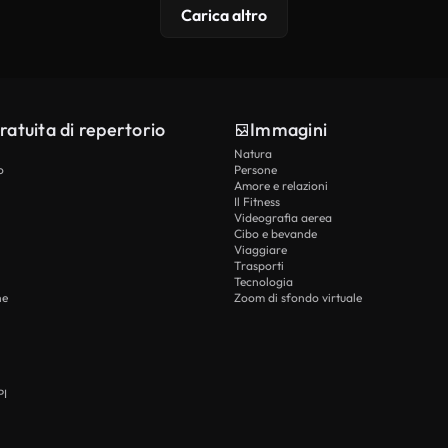
Carica altro
ratuita di repertorio
Immagini
Natura
o
Persone
Amore e relazioni
Il Fitness
Videografia aerea
Cibo e bevande
Viaggiare
Trasporti
Tecnologia
he
Zoom di sfondo virtuale
PI