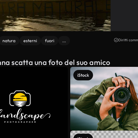
Diritti comm
natura
esterni
fuori
...
nna scatta una foto del suo amico
iStock