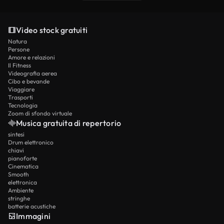
Video stock gratuiti
Natura
Persone
Amore e relazioni
Il Fitness
Videografia aerea
Cibo e bevande
Viaggiare
Trasporti
Tecnologia
Zoom di sfondo virtuale
Musica gratuita di repertorio
sintesi
Drum elettronico
chiavi
pianoforte
Cinematica
Smooth
elettronica
Ambiente
stringhe
batterie acustiche
Immagini