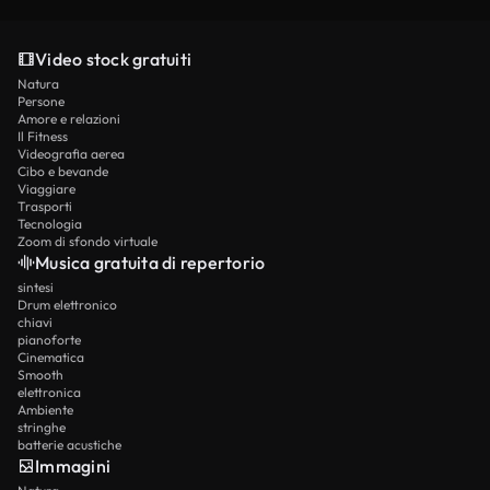
Video stock gratuiti
Natura
Persone
Amore e relazioni
Il Fitness
Videografia aerea
Cibo e bevande
Viaggiare
Trasporti
Tecnologia
Zoom di sfondo virtuale
Musica gratuita di repertorio
sintesi
Drum elettronico
chiavi
pianoforte
Cinematica
Smooth
elettronica
Ambiente
stringhe
batterie acustiche
Immagini