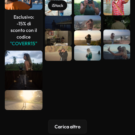
iStock
Esclusivo:
-15% di
sconto con il
Scopri di
codice
più
"COVERR15"
Carica altro