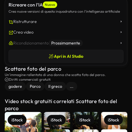
Ricreare con l’IA
Nuovo
Crea nuove versioni di questa inquadratura con l’intelligenza artificiale
Ristrutturare
Crea video
Ricondizionamento
Prossimamente
Apri in AI Studio
Scattare foto del parco
Un’immagine rallentata di una donna che scatta foto del parco.
Diritti commerciali gratuiti
godere
Parco
Il greco
...
Video stock gratuiti correlati Scattare foto del
parco
iStock
iStock
iStock
iStock