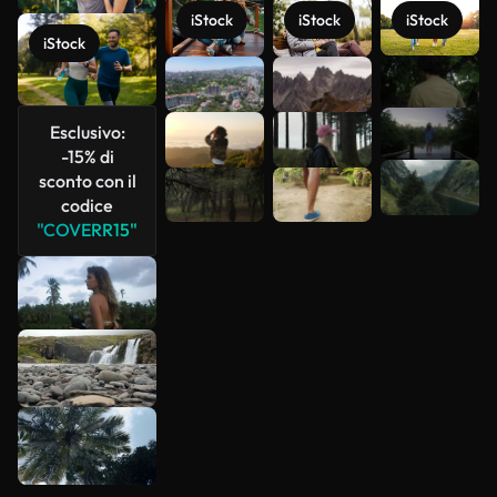
iStock
iStock
iStock
iStock
Scopri di
più
Esclusivo:
-15% di
sconto con il
codice
"COVERR15"