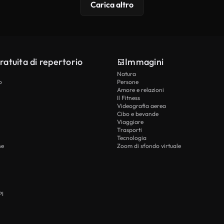
Carica altro
ratuita di repertorio
Immagini
Natura
o
Persone
Amore e relazioni
Il Fitness
Videografia aerea
Cibo e bevande
Viaggiare
Trasporti
Tecnologia
he
Zoom di sfondo virtuale
PI