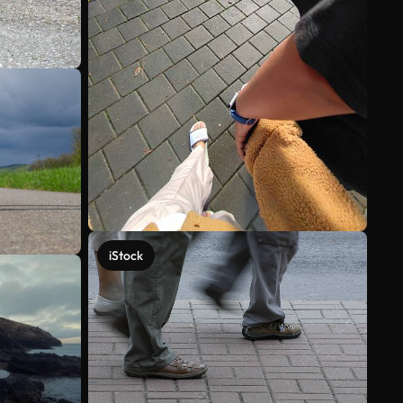
iStock