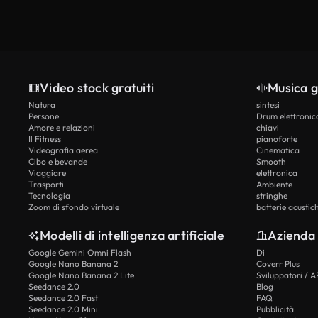
Video stock gratuiti
Musica g
Natura
sintesi
Persone
Drum elettronic
Amore e relazioni
chiavi
Il Fitness
pianoforte
Videografia aerea
Cinematica
Cibo e bevande
Smooth
Viaggiare
elettronica
Trasporti
Ambiente
Tecnologia
stringhe
Zoom di sfondo virtuale
batterie acustic
Modelli di intelligenza artificiale
Azienda
Google Gemini Omni Flash
Di
Google Nano Banana 2
Coverr Plus
Google Nano Banana 2 Lite
Sviluppatori / A
Seedance 2.0
Blog
Seedance 2.0 Fast
FAQ
Seedance 2.0 Mini
Pubblicità