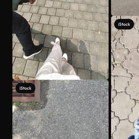
iStock
iStock