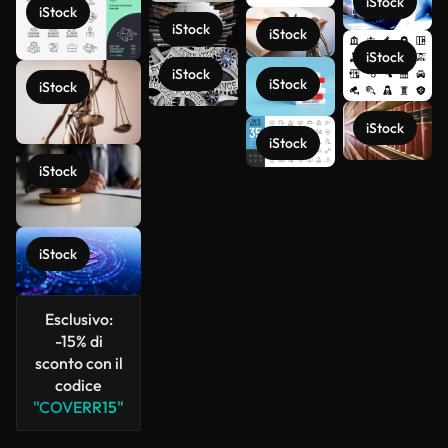
iStock
iStock
iStock
iStock
iStock
iStock
iStock
iStock
iStock
iStock
iStock
Scopri di
più
iStock
Esclusivo:
-15% di
sconto con il
codice
"COVERR15"