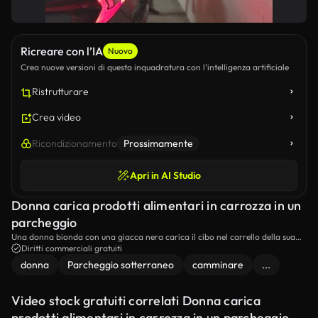
Ricreare con l’IA
Nuovo
Crea nuove versioni di questa inquadratura con l’intelligenza artificiale
Ristrutturare
Crea video
Ricondizionamento
Prossimamente
Apri in AI Studio
Donna carica prodotti alimentari in carrozza in un
parcheggio
Una donna bionda con una giacca nera carica il cibo nel carrello della sua
auto in un parcheggio sotterraneo.
Diritti commerciali gratuiti
donna
Parcheggio sotterraneo
camminare
...
Video stock gratuiti correlati Donna carica
prodotti alimentari in carrozza in un parcheggio