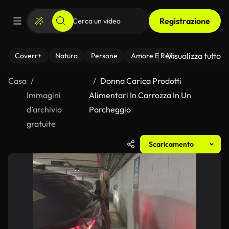
Registrazione
Visualizza tutto
Coverr+
Natura
Persone
Amore E Relazioni
Il Fitnes
Casa
Donna Carica Prodotti
Immagini
Alimentari In Carrozza In Un
d’archivio
Parcheggio
gratuite
Scaricamento