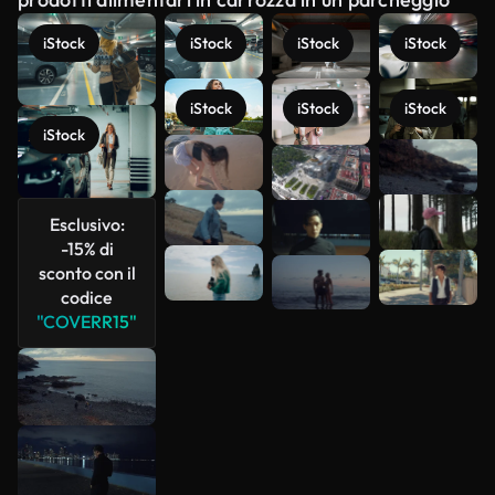
iStock
iStock
iStock
iStock
iStock
iStock
iStock
iStock
Scopri di
più
Esclusivo:
-15% di
sconto con il
codice
"COVERR15"