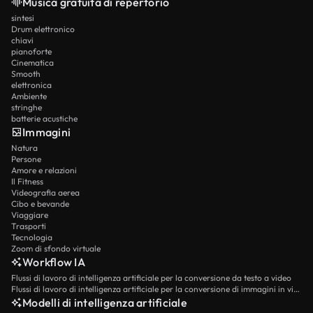
Musica gratuita di repertorio
sintesi
Drum elettronico
chiavi
pianoforte
Cinematica
Smooth
elettronica
Ambiente
stringhe
batterie acustiche
Immagini
Natura
Persone
Amore e relazioni
Il Fitness
Videografia aerea
Cibo e bevande
Viaggiare
Trasporti
Tecnologia
Zoom di sfondo virtuale
Workflow IA
Flussi di lavoro di intelligenza artificiale per la conversione da testo a video
Flussi di lavoro di intelligenza artificiale per la conversione di immagini in video
Modelli di intelligenza artificiale