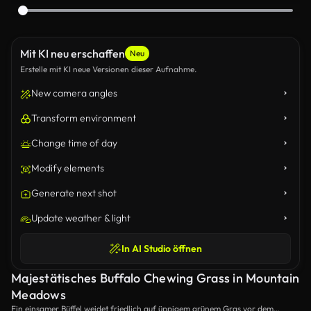
Mit KI neu erschaffen
Neu
Erstelle mit KI neue Versionen dieser Aufnahme.
New camera angles
Transform environment
Change time of day
Modify elements
Generate next shot
Update weather & light
In AI Studio öffnen
Majestätisches Buffalo Chewing Grass in Mountain
Meadows
Ein einsamer Büffel weidet friedlich auf üppigem grünem Gras vor dem