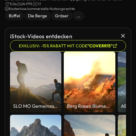
Hintergrund der atemberaubenden Bergkette.
5.0s
24 FPS
1:1
Kostenlose kommerzielle Nutzungsrechte
Büffel
Die Berge
Gräser
...
iStock-Videos entdecken
EXKLUSIV: -15% RABATT MIT CODE
"COVERR15"
SLO MO Gemeinsam aufsteigen: Paar erobert Berghöhen bei Sonnenuntergang
Berg Rasen Blumen Sonnenuntergang auf den Wind.