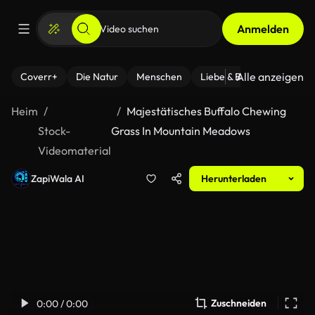
Anmelden
Alle anzeigen
Coverr+
Die Natur
Menschen
Liebe & Beziehungen
F
Heim
Majestätisches Buffalo Chewing
Stock-
Grass In Mountain Meadows
Videomaterial
ZapiWala AI
Herunterladen
Zuschneiden
0:00 / 0:00