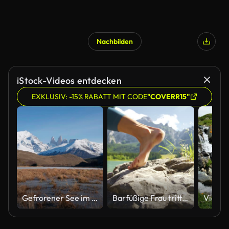
Nachbilden
iStock-Videos entdecken
EXKLUSIV: -15% RABATT MIT CODE
"COVERR15"
Gefrorener See im Nationalpark Torres del Paine, Chile
Barfüßige Frau tritt auf Felsen am sonnigen Bergseeufer