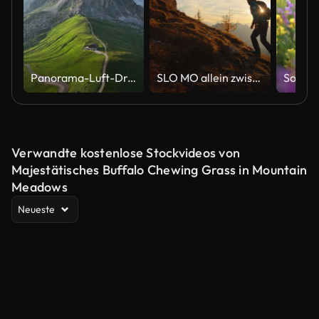
Panorama-Luft-Drohnen-Flugvideo rund um Trekker auf grünem Hügel mit wunderschöner Sonnenuntergangsszene Sommer der Dolomiten Alpen Berglandschaft. Atemberaubender Giau Pass - 2236m Bergpass in der Provinz Belluno in Italien
SLO MO allein zwischen den Gipfeln: Frau wandert bei Sonnenuntergang an grasbewachsenen Berghängen bergauf
Verwandte kostenlose Stockvideos von
Majestätisches Buffalo Chewing Grass in Mountain
Meadows
Neueste