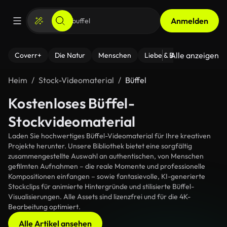
Anmelden
Alle anzeigen
Coverr+
Die Natur
Menschen
Liebe & Beziehungen
F
Heim
Stock-Videomaterial
Büffel
Kostenloses Büffel-
Stockvideomaterial
Laden Sie hochwertiges Büffel-Videomaterial für Ihre kreativen
Projekte herunter. Unsere Bibliothek bietet eine sorgfältig
zusammengestellte Auswahl an authentischen, von Menschen
gefilmten Aufnahmen – die reale Momente und professionelle
Kompositionen einfangen – sowie fantasievolle, KI-generierte
Stockclips für animierte Hintergründe und stilisierte Büffel-
Visualisierungen. Alle Assets sind lizenzfrei und für die 4K-
Bearbeitung optimiert.
Alle Artikel ansehen