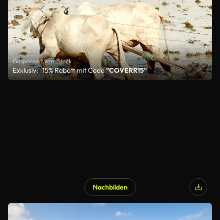
Gesponsert von iStock
Exklusiv: -15% Rabatt mit Code
"COVERR15"
Nachbilden