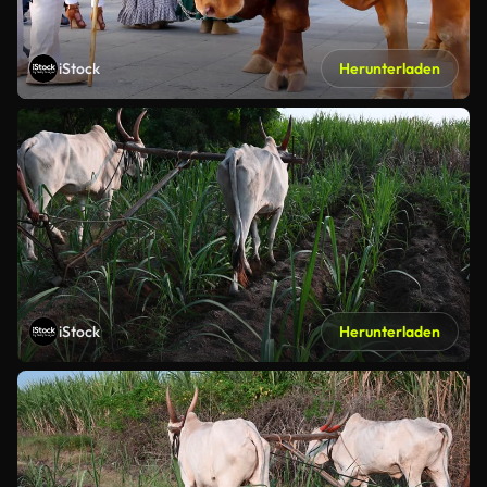
iStock
Herunterladen
iStock
Herunterladen