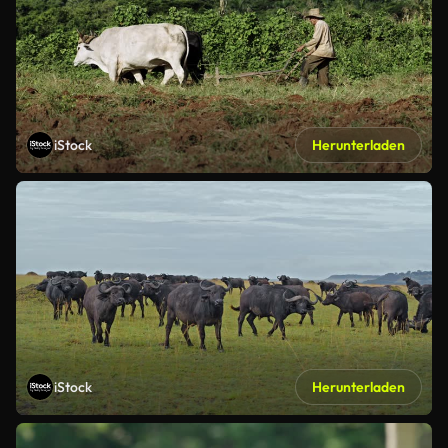
iStock
Herunterladen
iStock
Herunterladen