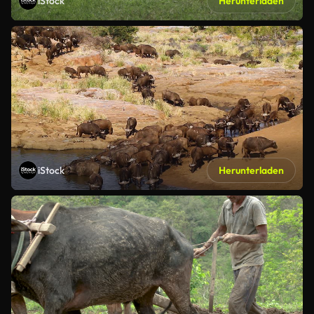
iStock
Herunterladen
iStock
Herunterladen