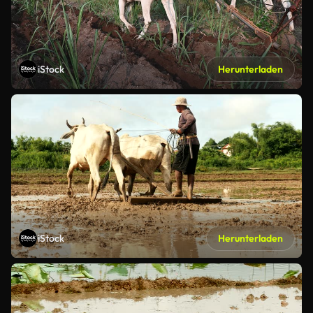
iStock
Herunterladen
iStock
Herunterladen