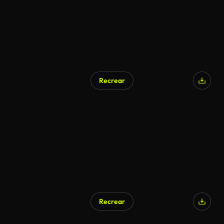
Recrear
Generado por IA
Recrear