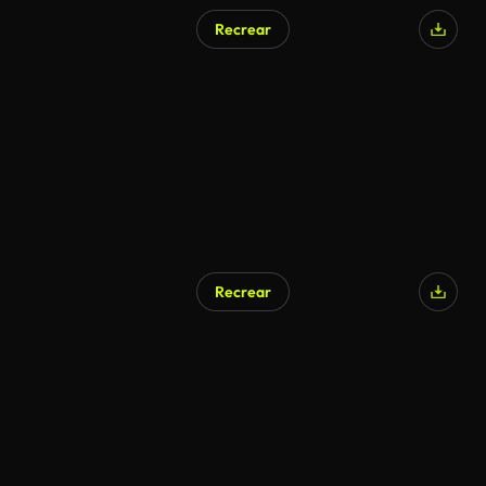
Recrear
Recrear