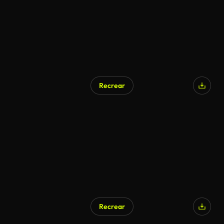
Recrear
Generado por IA
Recrear