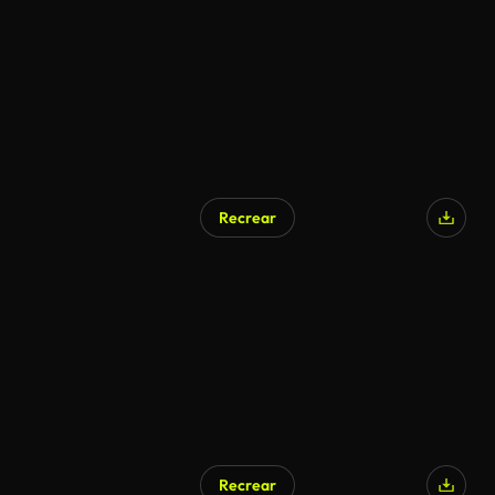
Recrear
Recrear