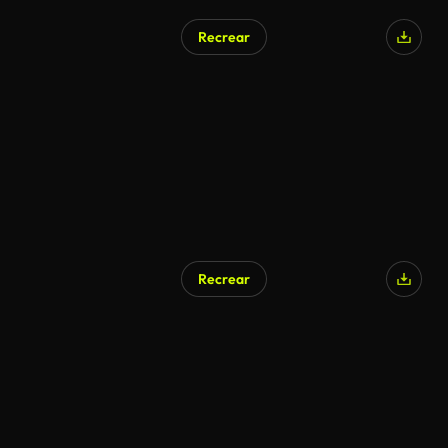
Recrear
Recrear