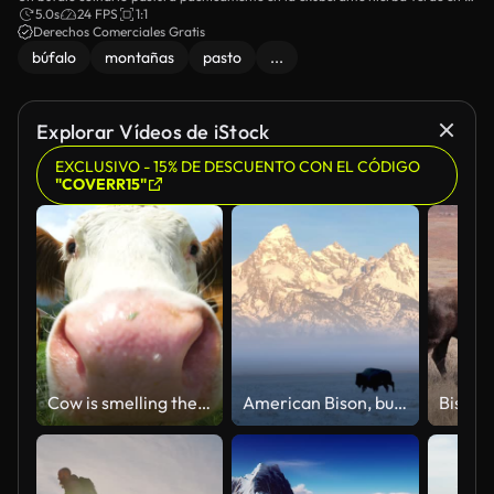
fondo de la asombrosa cordillera montañosa.
5.0s
24 FPS
1:1
Derechos Comerciales Gratis
búfalo
montañas
pasto
...
Explorar Vídeos de iStock
EXCLUSIVO - 15% DE DESCUENTO CON EL CÓDIGO
"COVERR15"
Cow is smelling the camera in the mountains of Southern Germany
American Bison, buffalo, in front of Grand Teton Peak