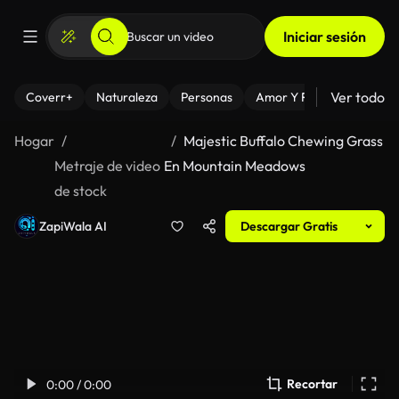
Iniciar sesión
Ver todo
Coverr+
Naturaleza
Personas
Amor Y Relaciones
El
Hogar
Majestic Buffalo Chewing Grass
Metraje de video
En Mountain Meadows
de stock
ZapiWala AI
Descargar Gratis
Recortar
0:00 / 0:00