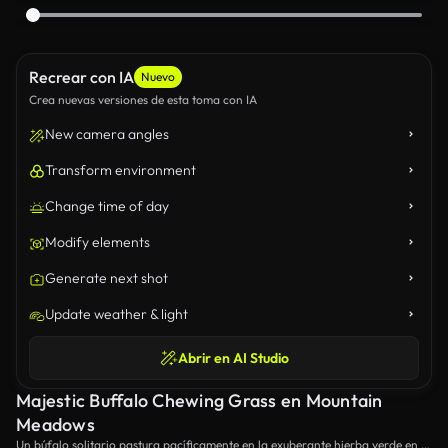
Recrear con IA
Nuevo
Crea nuevas versiones de esta toma con IA
New camera angles
Transform environment
Change time of day
Modify elements
Generate next shot
Update weather & light
Abrir en AI Studio
Majestic Buffalo Chewing Grass en Mountain
Meadows
Un búfalo solitario pastura pacíficamente en la exuberante hierba verde en el