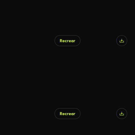
Recrear
Generado por IA
Recrear