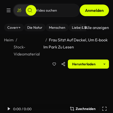
Anmelden
Alle anzeigen
Coverr+
Die Natur
Menschen
Liebe & Beziehungen
F
Heim
Frau Sitzt Auf Deckel, Um E-book
Stock-
Im Park Zu Lesen
Videomaterial
Herunterladen
Zuschneiden
0:00 / 0:00