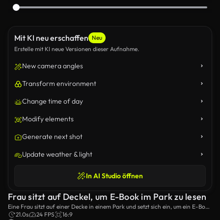
Mit KI neu erschaffen
Neu
Erstelle mit KI neue Versionen dieser Aufnahme.
New camera angles
Transform environment
Change time of day
Modify elements
Generate next shot
Update weather & light
In AI Studio öffnen
Frau sitzt auf Deckel, um E-Book im Park zu lesen
Eine Frau sitzt auf einer Decke in einem Park und setzt sich ein, um ein E-Book
auf ihrem Tablet zu lesen. Sie genießt einen ruhigen Moment der Entspannung
21.0s
24 FPS
16:9