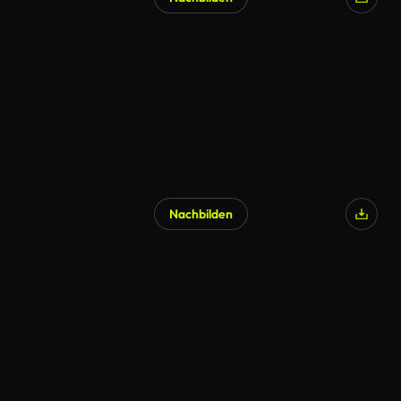
KI-generiert
Nachbilden
KI-generiert