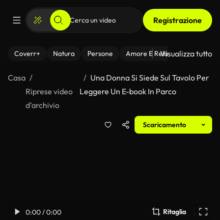
Registrazione
Visualizza tutto
Coverr+
Natura
Persone
Amore E Relazioni
Il Fitnes
Casa
Una Donna Si Siede Sul Tavolo Per
Riprese video
Leggere Un E-book In Parco
d’archivio
Scaricamento
Ritaglia
0:00 / 0:00