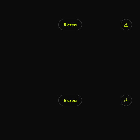
Ricrea
Generato da IA
Ricrea