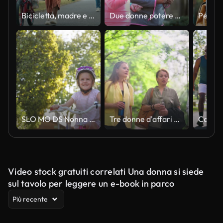
Bicicletta, madre e bambino imparano ad andare in bicicletta all'aperto nel parco naturale con casco di sicurezza. Donna di famiglia nera che aiuta, spinge e insegna alle ragazze lo sport ciclistico per il tempo, lo sviluppo e l'equilibrio sulla strada
Due donne potere camminare in città, parlare e sorridere
SLO MO DS Nonna tenendo il sedile della moto sua nipote sta imparando a cavalcare sotto il sole
Tre donne d'affari multietniche che trascorrono le loro pause nel parco pubblico
Video stock gratuiti correlati Una donna si siede
sul tavolo per leggere un e-book in parco
Più recente