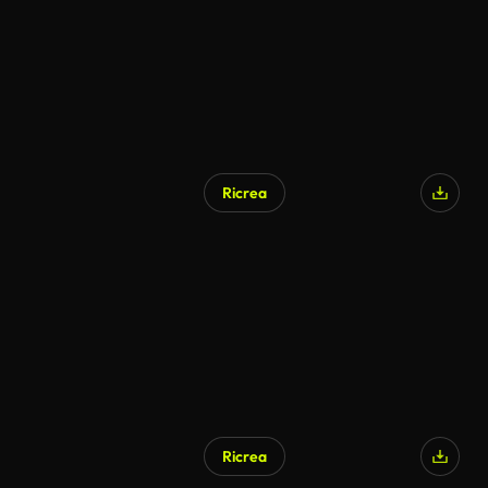
Ricrea
Ricrea