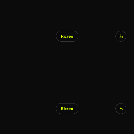
Ricrea
Ricrea