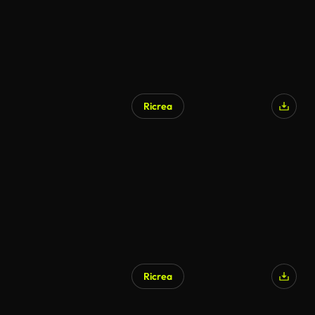
Ricrea
Generato da IA
Ricrea
Generato da IA