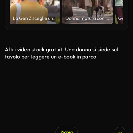
La Gen Z sceglie uno stile di vita ecologico grazie alla sfida della decarbonizzazione Net Zero
Donna matura con smartwatch cane da passeggio e controllo dei progressi dell'esercizio
Altri video stock gratuiti Una donna si siede sul
tavolo per leggere un e-book in parco
Ricrea