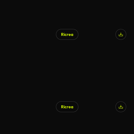
Ricrea
Generato da IA
Ricrea
Generato da IA