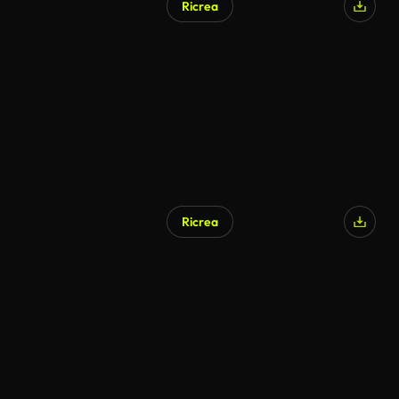
Ricrea
Generato da IA
Ricrea
Generato da IA