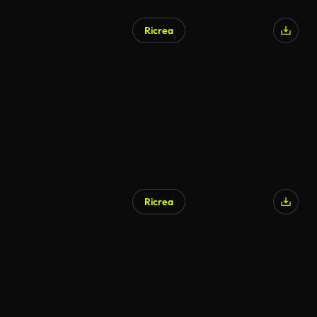
Ricrea
Generato da IA
Ricrea