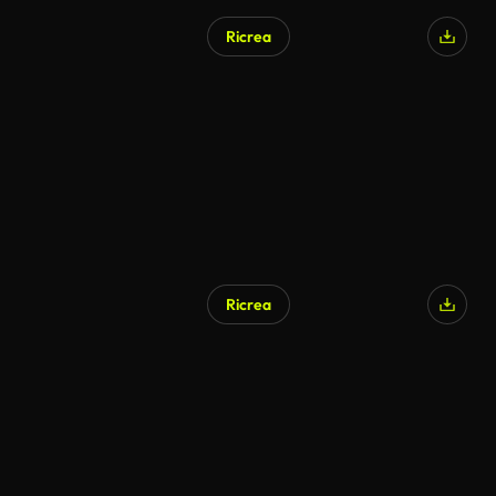
Ricrea
Ricrea