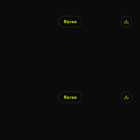
Ricrea
Generato da IA
Ricrea
Generato da IA