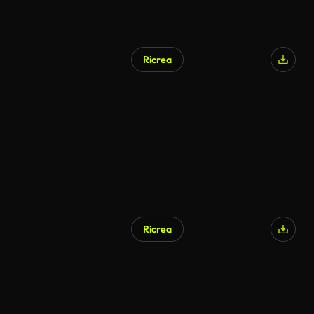
Ricrea
Ricrea