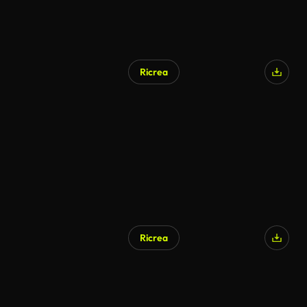
Ricrea
Generato da IA
Ricrea
Generato da IA