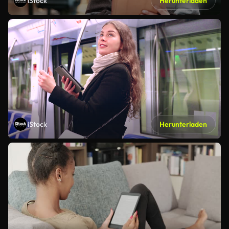
iStock
Herunterladen
iStock
Herunterladen