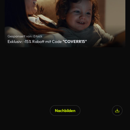
Gesponsert von iStock
Exklusiv: -15% Rabatt mit Code
"COVERR15"
Nachbilden