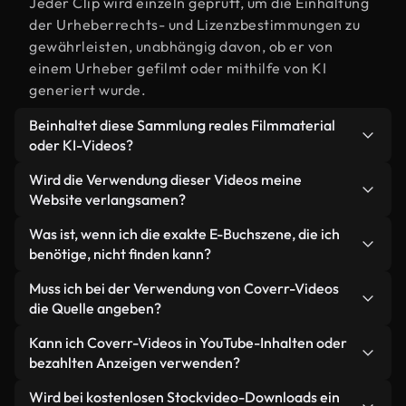
Jeder Clip wird einzeln geprüft, um die Einhaltung
der Urheberrechts- und Lizenzbestimmungen zu
gewährleisten, unabhängig davon, ob er von
einem Urheber gefilmt oder mithilfe von KI
generiert wurde.
Beinhaltet diese Sammlung reales Filmmaterial
oder KI-Videos?
Beides. Es handelt sich um eine Hybridbibliothek
Wird die Verwendung dieser Videos meine
aus realen, von Menschen aufgenommenen
Website verlangsamen?
Filmaufnahmen zum Thema E-Buch und KI-
Nicht, wenn Sie unsere optimierten Versionen
Was ist, wenn ich die exakte E-Buchszene, die ich
generierten Videos. Jedes Video ist eindeutig
wählen. Wir bieten schlanke, webfähige Formate,
benötige, nicht finden kann?
beschriftet, sodass Sie immer wissen, was Sie
die für die Hintergrundverarbeitung entwickelt
verwenden.
Mit Coverr AI Studio erstellen Sie im
Muss ich bei der Verwendung von Coverr-Videos
wurden – so bleibt die Qualität hoch, während
Handumdrehen ein solches Video. Beschreiben Sie
die Quelle angeben?
gleichzeitig die Ladezeiten minimiert und
einfach die Szene – zum Beispiel "E-Buch bei
Kennzahlen wie LCP verbessert werden.
Eine Namensnennung ist nicht erforderlich. Alle
Kann ich Coverr-Videos in YouTube-Inhalten oder
Sonnenuntergang" – und das Studio generiert
Videos in unserer Stockbibliothek sind lizenzfrei
bezahlten Anzeigen verwenden?
innerhalb von Sekunden ein individuelles Video für
und können ohne Nennung des Urhebers
Sie, das unseren Lizenzbestimmungen entspricht.
Ja. Sämtliches Stockmaterial von Coverr darf in
Wird bei kostenlosen Stockvideo-Downloads ein
verwendet werden – wir freuen uns aber immer