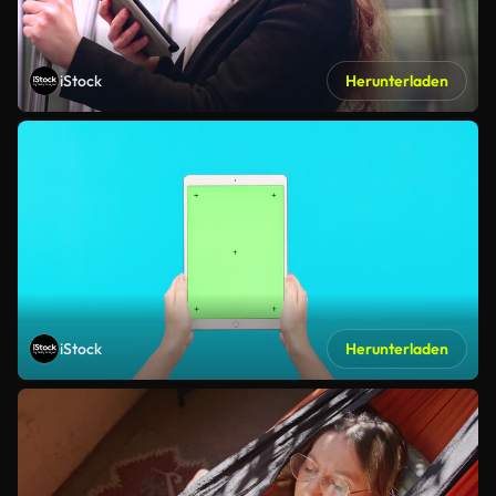
iStock
Herunterladen
iStock
Herunterladen