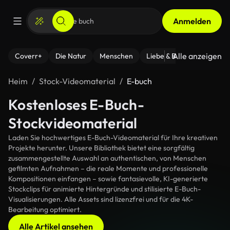
Anmelden
Alle anzeigen
Coverr+
Die Natur
Menschen
Liebe & Beziehungen
F
Heim
Stock-Videomaterial
E-buch
Kostenloses E-Buch-
Stockvideomaterial
Laden Sie hochwertiges E-Buch-Videomaterial für Ihre kreativen
Projekte herunter. Unsere Bibliothek bietet eine sorgfältig
zusammengestellte Auswahl an authentischen, von Menschen
gefilmten Aufnahmen – die reale Momente und professionelle
Kompositionen einfangen – sowie fantasievolle, KI-generierte
Stockclips für animierte Hintergründe und stilisierte E-Buch-
Visualisierungen. Alle Assets sind lizenzfrei und für die 4K-
Bearbeitung optimiert.
Alle Artikel ansehen