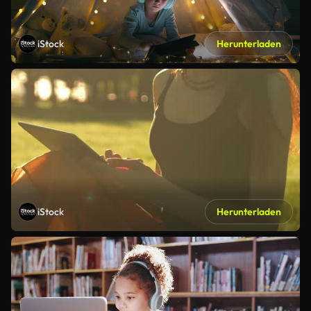
iStock
Herunterladen
iStock
Herunterladen