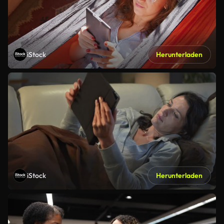
iStock
Herunterladen
iStock
Herunterladen