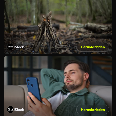
iStock
Herunterladen
iStock
Herunterladen