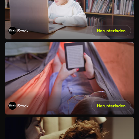
iStock
Herunterladen
iStock
Herunterladen