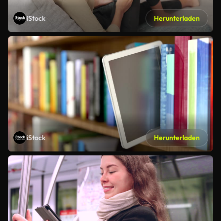
iStock
Herunterladen
iStock
Herunterladen