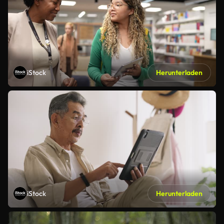
iStock
Herunterladen
iStock
Herunterladen