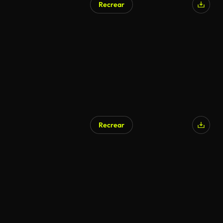
Recrear
Recrear