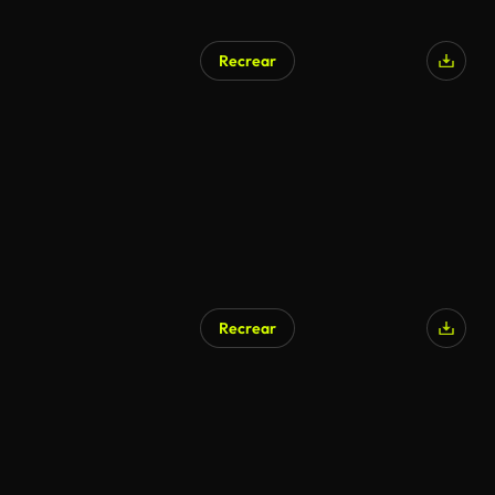
Recrear
Generado por IA
Recrear