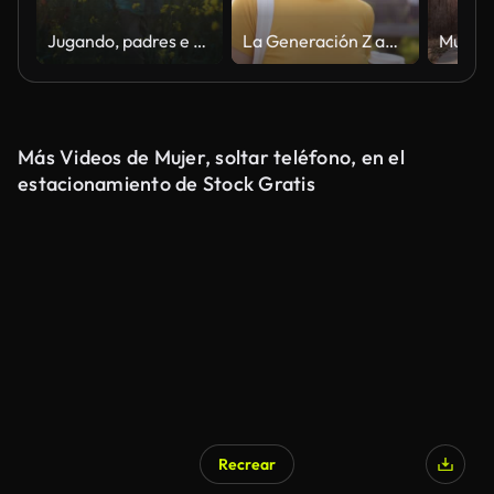
Jugando, padres e hijos en el campo de flores en el campo con el cielo de la puesta del sol, la libertad o la unión. Aventura familiar en la granja con mamá, papá y niño felices caminando juntos en la naturaleza con sonrisa, amor y diversión.
La Generación Z apuesta por un estilo de vida de consumo ecológico mediante el reto de la descarbonización Net Zero
Más Videos de Mujer, soltar teléfono, en el
estacionamiento de Stock Gratis
Recrear