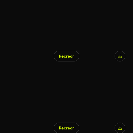
Recrear
Recrear