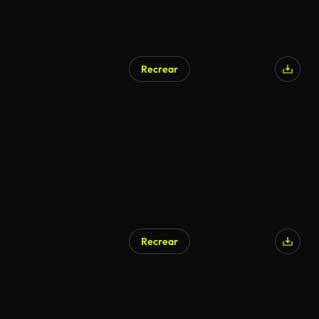
Recrear
Recrear