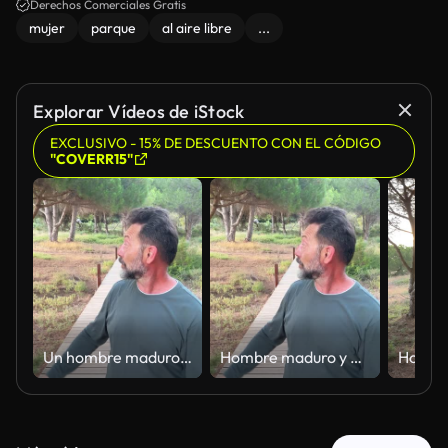
Derechos Comerciales Gratis
mujer
parque
al aire libre
...
Explorar Vídeos de iStock
EXCLUSIVO - 15% DE DESCUENTO CON EL CÓDIGO
"COVERR15"
Un hombre maduro y alegre, con barba y gafas, está haciendo retransmisiones en directo o vlogeando mientras camina por un paseo de madera de madera, mostrando felizmente el hermoso bosque que rodea e interactuando con sus seguidores
Hombre maduro y alegre, con gafas y barba, vlogeando con el móvil mientras presentaba felizmente un pintoresco paseo de madera a través de un hermoso bosque de pinos, gesticulando con entusiasmo