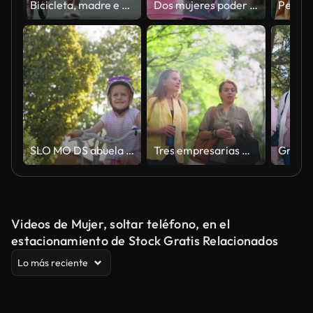
Bicicleta, madre e hijo aprendiendo a andar en bicicleta al aire libre en el parque natural con casco de seguridad. Mujer de familia negra ayudando, empujando y enseñando deporte de ciclismo femenino para el tiempo, el desarrollo y el equilibrio en la car
Dos mujeres poder pasear por la ciudad, hablando y sonriendo
SLO MO DS abuela manteniendo el asiento de la bicicleta su nieta es aprender a montar en sol
Tres empresarias multiétnicas que pasan su tiempo libre en un parque público
Videos de Mujer, soltar teléfono, en el
estacionamiento de Stock Gratis Relacionados
Lo más reciente