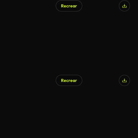
Recrear
Generado por IA
Recrear