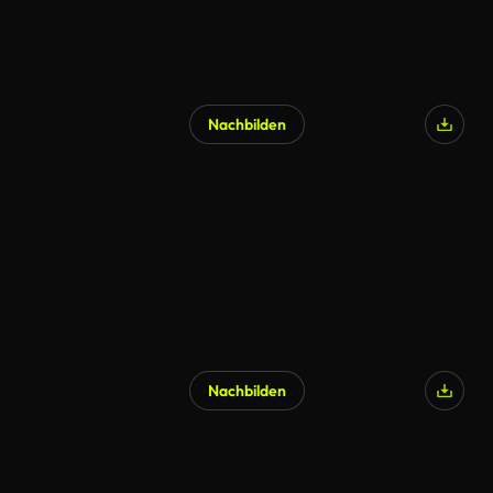
Nachbilden
Nachbilden