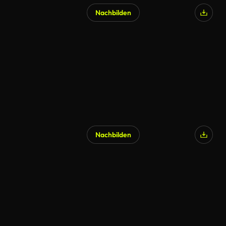
Nachbilden
Nachbilden