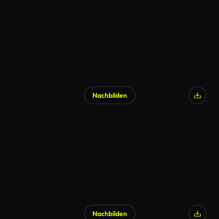
Nachbilden
Nachbilden