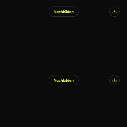
Nachbilden
Nachbilden