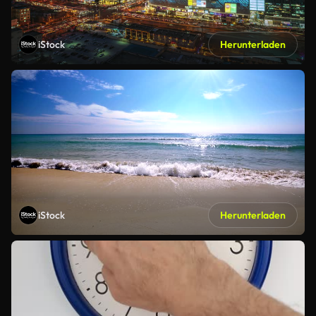
iStock
Herunterladen
iStock
Herunterladen