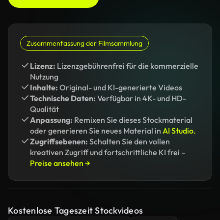
Zusammenfassung der Filmsammlung
Lizenz:
Lizenzgebührenfrei für die kommerzielle
Nutzung
Inhalte:
Original- und KI-generierte Videos
Technische Daten:
Verfügbar in 4K- und HD-
Qualität
Anpassung:
Remixen Sie dieses Stockmaterial
oder generieren Sie neues Material in
AI Studio.
Zugriffsebenen:
Schalten Sie den vollen
kreativen Zugriff und fortschrittliche KI frei –
Preise ansehen →
Kostenlose Tageszeit Stockvideos