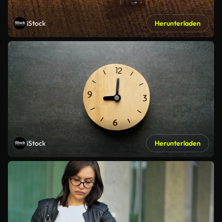
iStock
Herunterladen
iStock
Herunterladen