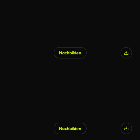
Nachbilden
Nachbilden