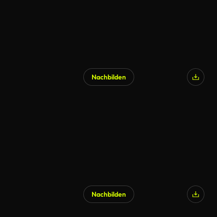
Nachbilden
Nachbilden