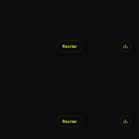
Recriar
Recriar