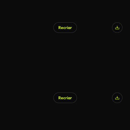
Recriar
Recriar