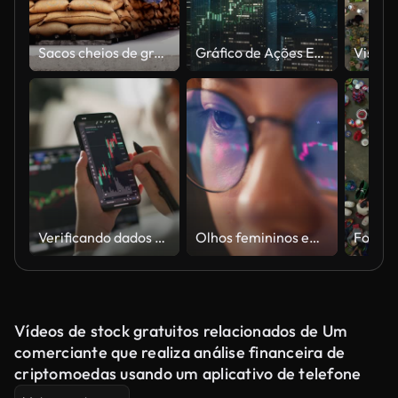
Sacos cheios de grãos em sacos de serapilheira
Gráfico de Ações Emergente entre arranha-céus - Boom, Prosperity, Bull Market - Análise Financeira, Negociação, Investimento
Verificando dados do mercado de ações ou criptomoedas no celular
Olhos femininos em óculos tarde da noite rolando na frente do laptop. Coder, ela verificando o gráfico de preços do Bitcoin na exchange digital no smartphone.
Vídeos de stock gratuitos relacionados de Um
comerciante que realiza análise financeira de
criptomoedas usando um aplicativo de telefone