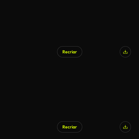
Recriar
Recriar