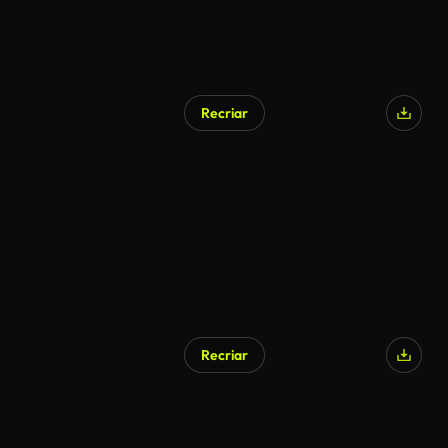
Recriar
Recriar