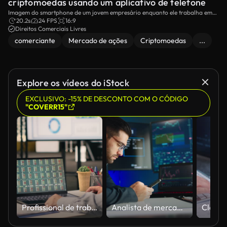
criptomoedas usando um aplicativo de telefone
Imagem do smartphone de um jovem empresário enquanto ele trabalha em
uma plataforma de negociação no mercado de ações.
20.2s
24 FPS
16:9
Direitos Comerciais Livres
comerciante
Mercado de ações
Criptomoedas
...
Explore os vídeos do iStock
EXCLUSIVO: -15% DE DESCONTO COM O CÓDIGO
"COVERR15"
Profissional de trabalho, informações de negócios, dados visuais no escritório, painel de análise
Analista de mercado de ações.