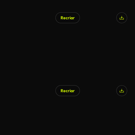
Recriar
Recriar