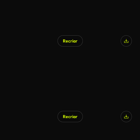
Recriar
Recriar