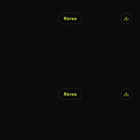
Ricrea
Ricrea