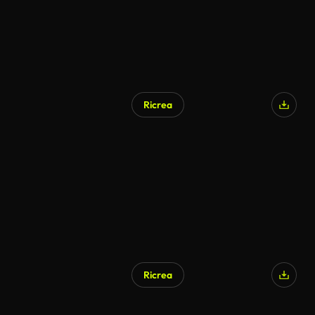
Ricrea
Ricrea