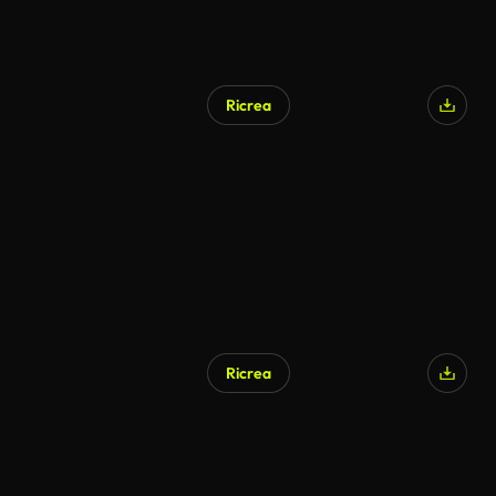
Ricrea
Ricrea