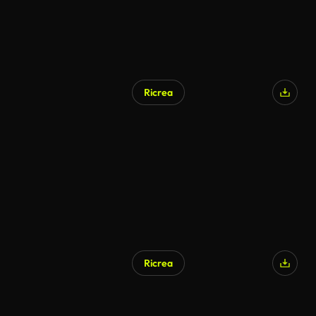
Ricrea
Ricrea