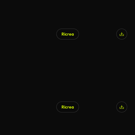
Ricrea
Ricrea