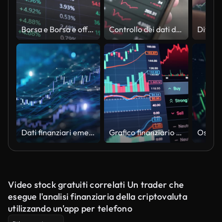
Borsa e Borsa e offerta, offerta, volume in mostra rapidi cambiamenti
Controllo dei dati del mercato azionario o delle criptovalute sul telefono cellulare.
Dati finanziari emergenti - Mercato azionario, prosperità, mercato rialzista - Animazione di sfondo loopable - Versione blu
Grafico finanziario in movimento, grafico di investimento, investimento in criptovalute, linee di dati che indicano un punto di cambiamento critico del mercato, visualizzazione della volatilità del mercato con l'intelligenza artificiale
Video stock gratuiti correlati Un trader che
esegue l'analisi finanziaria della criptovaluta
utilizzando un'app per telefono