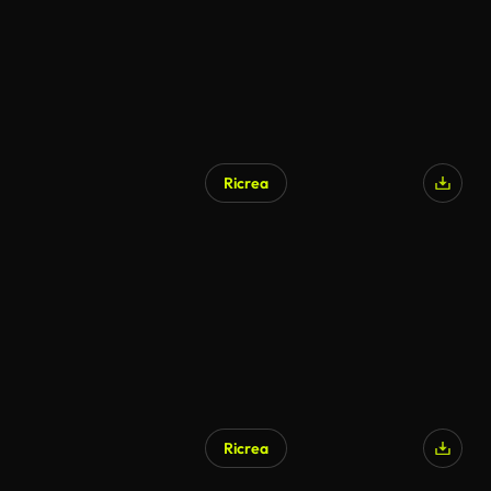
Ricrea
Ricrea