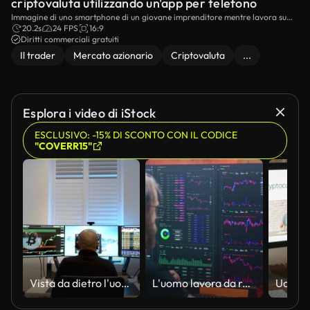
criptovaluta utilizzando un'app per telefono
Immagine di uno smartphone di un giovane imprenditore mentre lavora su
una piattaforma di trading di borsa.
20.2s
24 FPS
16:9
Diritti commerciali gratuiti
Il trader
Mercato azionario
Criptovaluta
...
Esplora i video di iStock
ESCLUSIVO: -15% DI SCONTO CON IL CODICE
"COVERR15"
Vista da dietro l'uomo che analizza i mercati finanziari su due monitor, sfondo sfocato, interno, luce crepuscolare. Tiro statico
L'uomo lavora da remoto negli investimenti a casa di notte