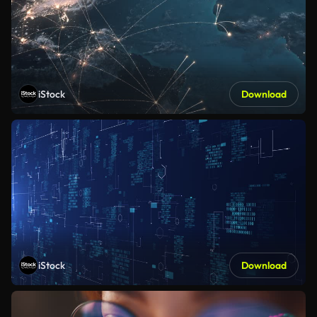
iStock
Download
iStock
Download