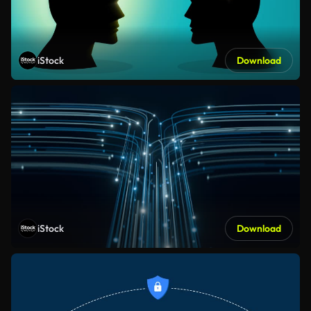
iStock
Download
iStock
Download