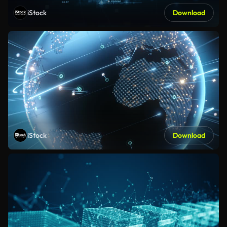
iStock
Download
iStock
Download