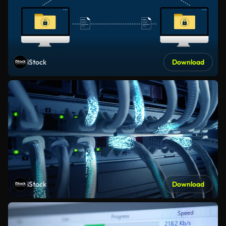
iStock
Download
iStock
Download