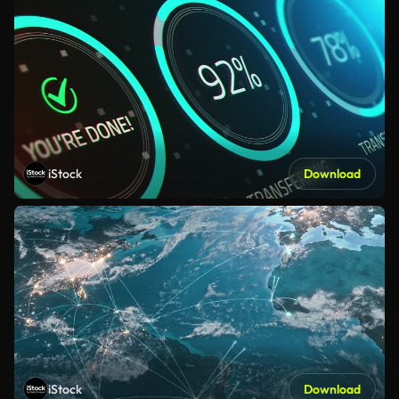
iStock
Download
iStock
Download