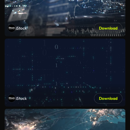
iStock
Download
iStock
Download