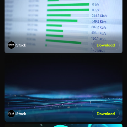
iStock
Download
iStock
Download