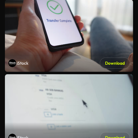
iStock
Download
iStock
Download