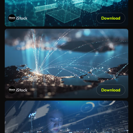
iStock
Download
iStock
Download