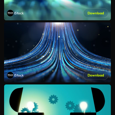
iStock
Download
iStock
Download