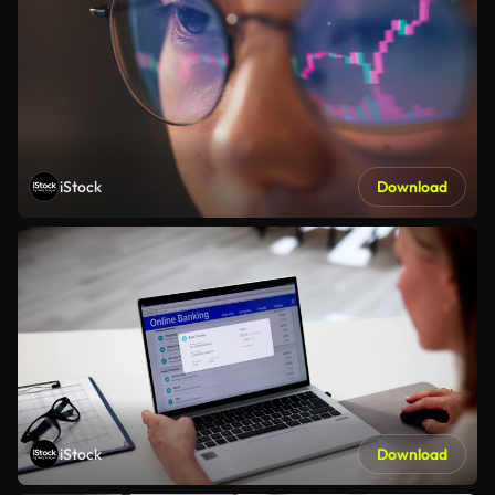
iStock
Download
iStock
Download