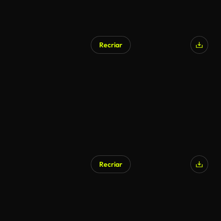
Recriar
Gerado por IA
Recriar