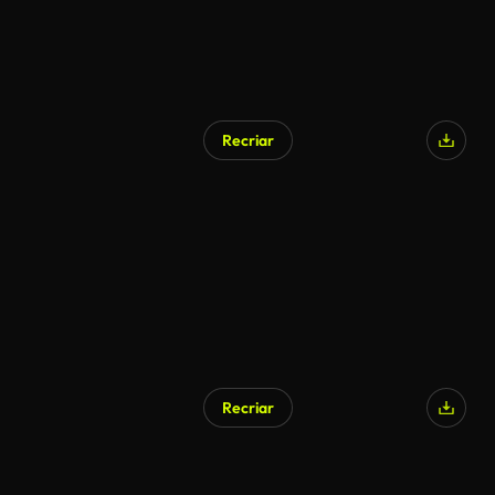
Recriar
Recriar