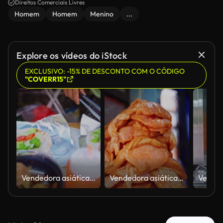
Direitos Comerciais Livres
Homem
Homem
Menino
...
Explore os vídeos do iStock
EXCLUSIVO: -15% DE DESCONTO COM O CÓDIGO
"COVERR15"
Vendedora asiática cozinhando wrap de frango grelhado com shawarma de carne bovina em sua loja de comida de rua local.
Vendedora asiática cozinhando wrap de frango grelhado com shawarma de carne bovina em sua loja de comida de rua local.