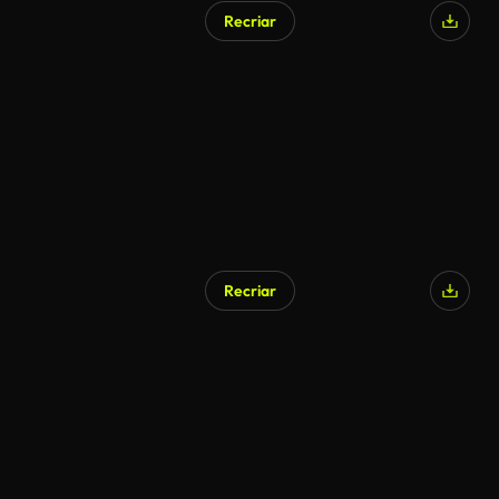
Recriar
Recriar
Gerado por IA