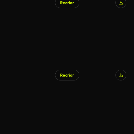
Recriar
Recriar
Gerado por IA