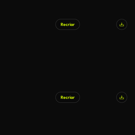
Recriar
Gerado por IA
Recriar