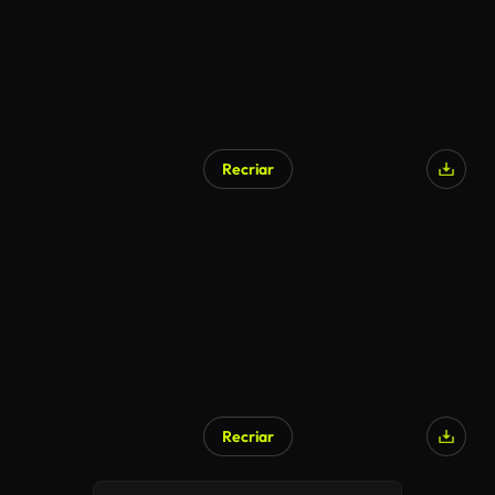
Recriar
Recriar
Gerado por IA