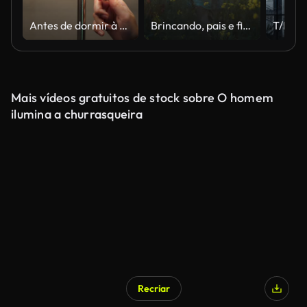
Antes de dormir à noite, a fêmea mão puxa lâmpada interruptor circuito e apaga luz
Brincando, pais e filhos em campo de flores no campo com céu ao pôr do sol, liberdade ou vínculo. Aventura em família na fazenda com mãe, pai e menino felizes caminhar na natureza junto com sorriso, amor e diversão.
Mais vídeos gratuitos de stock sobre O homem
ilumina a churrasqueira
Recriar