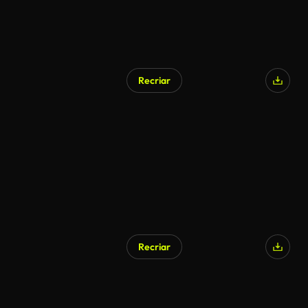
Recriar
Recriar
Gerado por IA