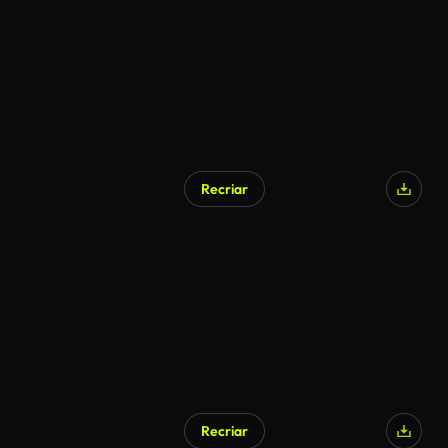
Recriar
Recriar