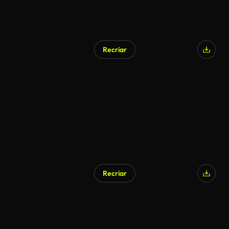
Recriar
Recriar