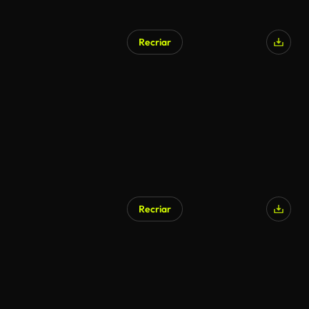
Recriar
Recriar