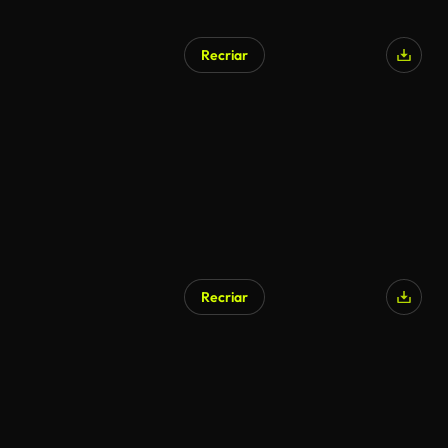
Recriar
Gerado por IA
Recriar