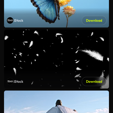
iStock
Download
iStock
Download