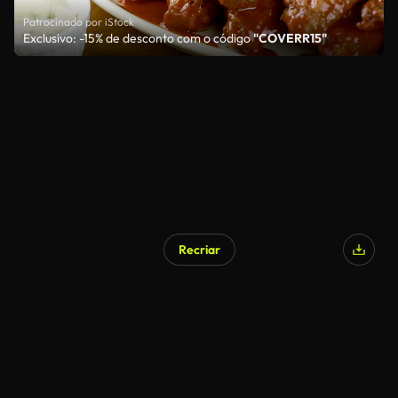
Patrocinado por iStock
Exclusivo: -15% de desconto com o código
"COVERR15"
Recriar