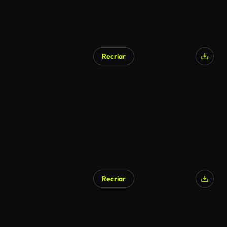
Recriar
Recriar