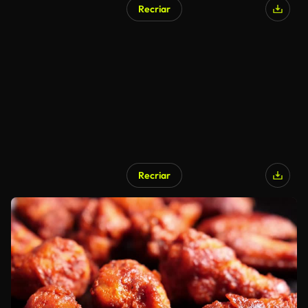
Recriar
Recriar