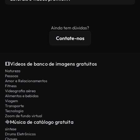
produto final esteja de acordo com nossa licença e
Os vídeos isentos de royalties incluem direitos
não seja redistribuído como conteúdo bruto de
comerciais, enquanto o conteúdo premium inclui
banco de imagens.
imagens exclusivas, resolução 4K e proteções de
Ainda tem dúvidas?
licenciamento estendidas.
Contate-nos
Vídeos de banco de imagens gratuitos
Natureza
Pessoas
Amor e Relacionamentos
Fitness
Videografia aérea
Alimentos e bebidas
Viagem
Transporte
Tecnologia
Zoom de fundo virtual
Música de catálogo gratuita
síntese
Drums Eletrônicos
Chaves