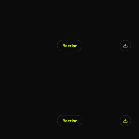
Recriar
Recriar