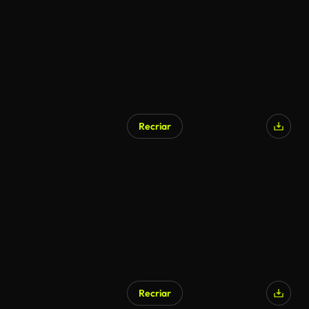
Recriar
Recriar