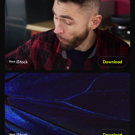
iStock
Download
iStock
Download