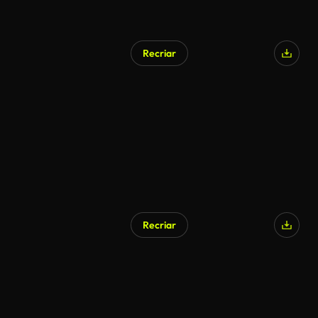
Recriar
Recriar