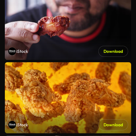
iStock
Download
iStock
Download