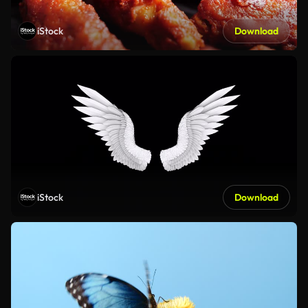
iStock
Download
iStock
Download