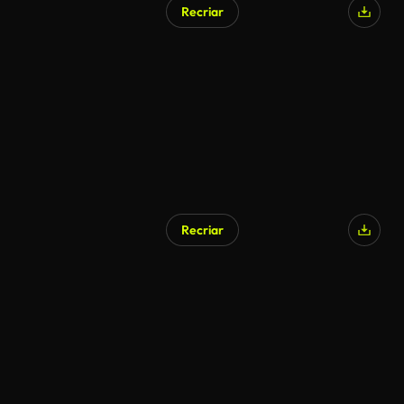
Recriar
Recriar