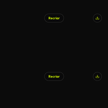
Recriar
Recriar