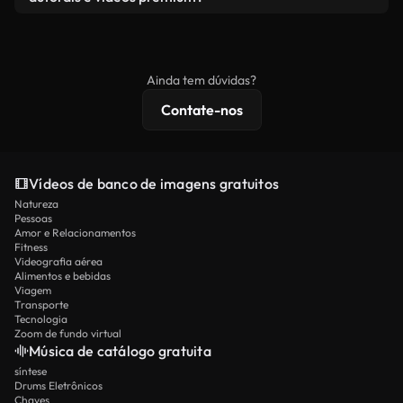
produto final esteja de acordo com nossa licença e
Os vídeos isentos de royalties incluem direitos
não seja redistribuído como conteúdo bruto de
comerciais, enquanto o conteúdo premium inclui
banco de imagens.
imagens exclusivas, resolução 4K e proteções de
Ainda tem dúvidas?
licenciamento estendidas.
Contate-nos
Vídeos de banco de imagens gratuitos
Natureza
Pessoas
Amor e Relacionamentos
Fitness
Videografia aérea
Alimentos e bebidas
Viagem
Transporte
Tecnologia
Zoom de fundo virtual
Música de catálogo gratuita
síntese
Drums Eletrônicos
Chaves