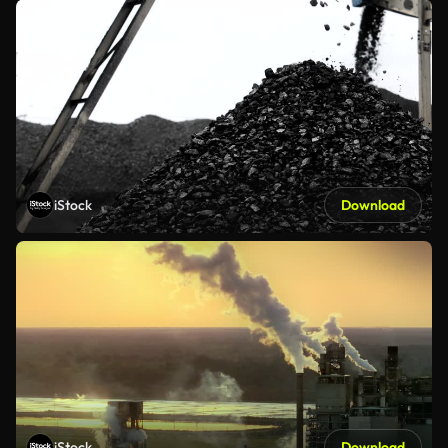
iStock
Download
iStock
Download