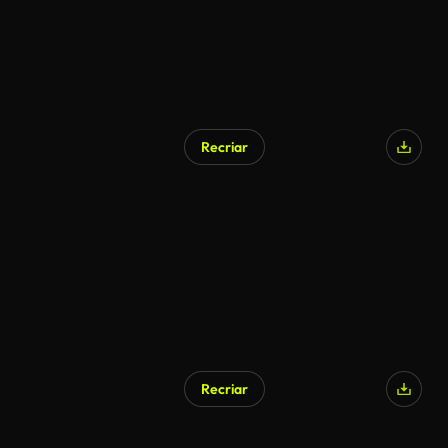
Recriar
Recriar