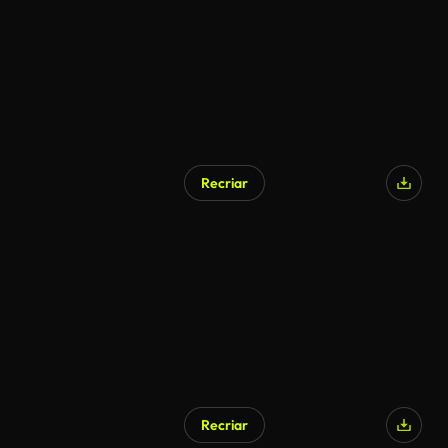
Recriar
Recriar