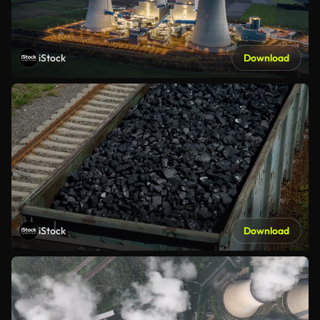
iStock
Download
iStock
Download