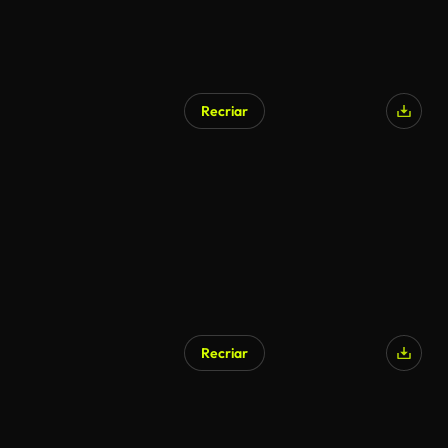
Recriar
Recriar