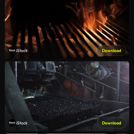
iStock
Download
iStock
Download