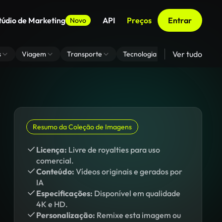
túdio de Marketing
API
Preços
Entrar
Novo
Ver tudo
s
Viagem
Transporte
Tecnologia
Zoom De Fundo
Resumo da Coleção de Imagens
Licença:
Livre de royalties para uso
comercial.
Conteúdo:
Vídeos originais e gerados por
IA
Especificações:
Disponível em qualidade
4K e HD.
Personalização:
Remixe esta imagem ou