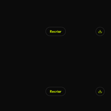
Recriar
Recriar