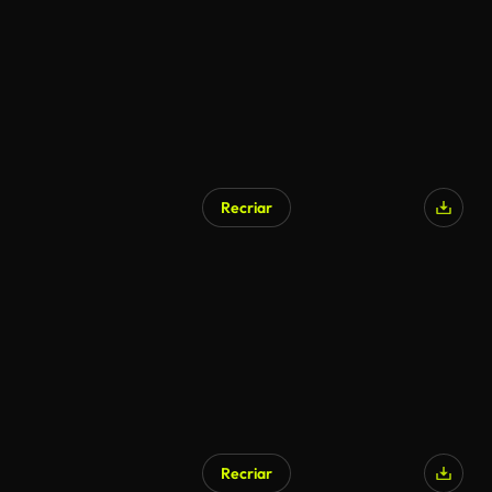
Recriar
Gerado por IA
Recriar