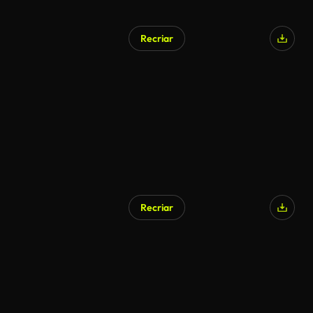
Recriar
Recriar