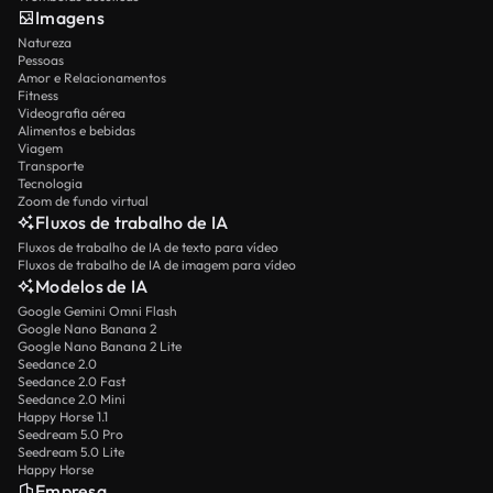
Imagens
Natureza
Pessoas
Amor e Relacionamentos
Fitness
Videografia aérea
Alimentos e bebidas
Viagem
Transporte
Tecnologia
Zoom de fundo virtual
Fluxos de trabalho de IA
Fluxos de trabalho de IA de texto para vídeo
Fluxos de trabalho de IA de imagem para vídeo
Modelos de IA
Google Gemini Omni Flash
Google Nano Banana 2
Google Nano Banana 2 Lite
Seedance 2.0
Seedance 2.0 Fast
Seedance 2.0 Mini
Happy Horse 1.1
Seedream 5.0 Pro
Seedream 5.0 Lite
Happy Horse
Empresa