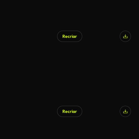
Recriar
Recriar
Gerado por IA