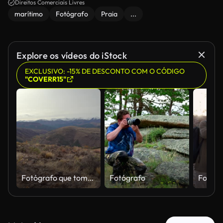
Direitos Comerciais Livres
marítimo
Fotógrafo
Praia
...
Explore os vídeos do iStock
EXCLUSIVO: -15% DE DESCONTO COM O CÓDIGO
"COVERR15"
Fotógrafo que toma tiro com lente do telephoto na paisagem árida do outono sobre um monte
Fotógrafo