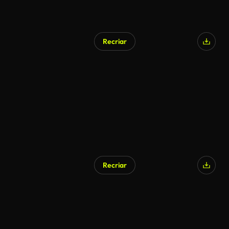
Recriar
Recriar