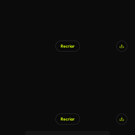
Recriar
Recriar