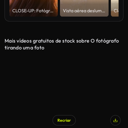
CLOSE-UP: Fotógrafo feminino irreconhecível Olha para o pôr do sol sobre o oceano.
Vista aérea deslumbrante do olho do pássaro das ondas do oceano lavando a costa em Bali, Indonésia, Ásia. Foto estática de longa duração 4K
Mais vídeos gratuitos de stock sobre O fotógrafo
tirando uma foto
Recriar