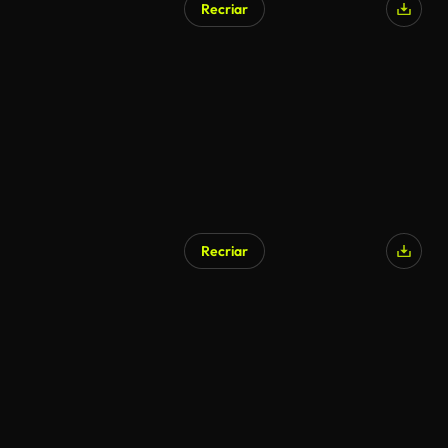
Recriar
Recriar