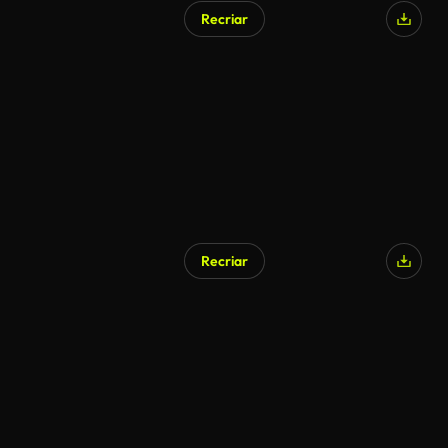
Recriar
Gerado por IA
Recriar