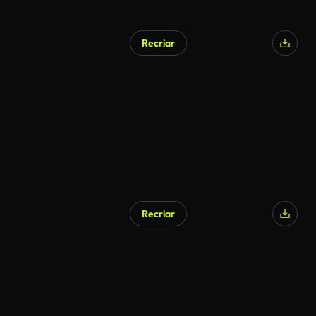
Recriar
Recriar