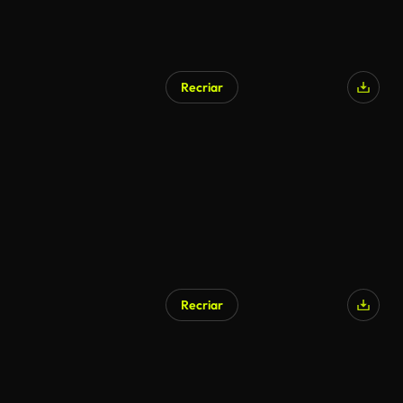
Recriar
Recriar