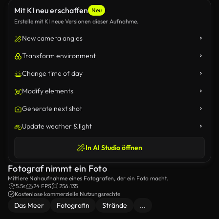
Mit KI neu erschaffen
Neu
Erstelle mit KI neue Versionen dieser Aufnahme.
New camera angles
Transform environment
Change time of day
Modify elements
Generate next shot
Update weather & light
In AI Studio öffnen
Fotograf nimmt ein Foto
Mittlere Nahaufnahme eines Fotografen, der ein Foto macht.
5.5s
24 FPS
256:135
Kostenlose kommerzielle Nutzungsrechte
Das Meer
Fotografin
Strände
...