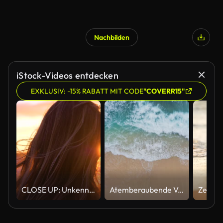
Nachbilden
iStock-Videos entdecken
EXKLUSIV: -15% RABATT MIT CODE
"COVERR15"
CLOSE UP: Unkenntlich Fotografin befasst sich mit den Sonnenuntergang über dem Ozean.
Atemberaubende Vogelperspektive aus der Vogelperspektive auf Meereswellen, die in Bali, Indonesien und Asien an Land gespült werden. Statische 4K-Aufnahme mit langer Dauer