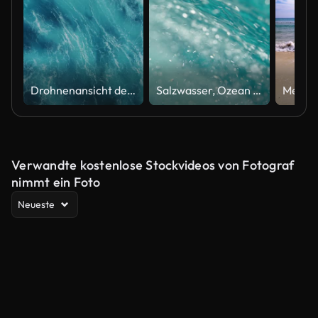
Drohnenansicht der Ozeanwellen Spritzen
Salzwasser, Ozean und Blasen mit Wellen aus natürlicher Flüssigkeit, blauem Meer oder einem Spritzer Aqua oder Erde. Nahaufnahme von Wellen am tropischen Sonnenstrand oder auf der Insel im Sonnenschein mit fallenden Tropfen der sich bewegenden Natur
Verwandte kostenlose Stockvideos von Fotograf
nimmt ein Foto
Neueste