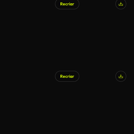
Recriar
Recriar