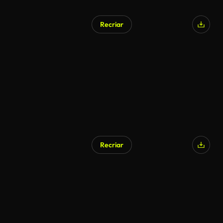
Recriar
Recriar