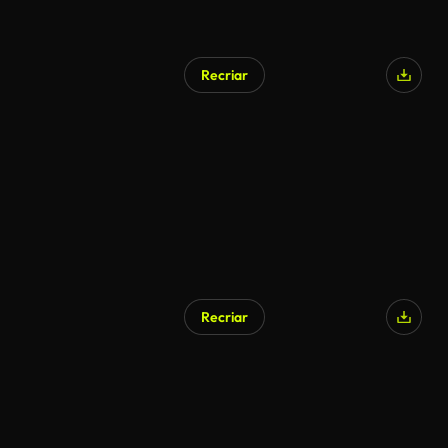
Recriar
Recriar