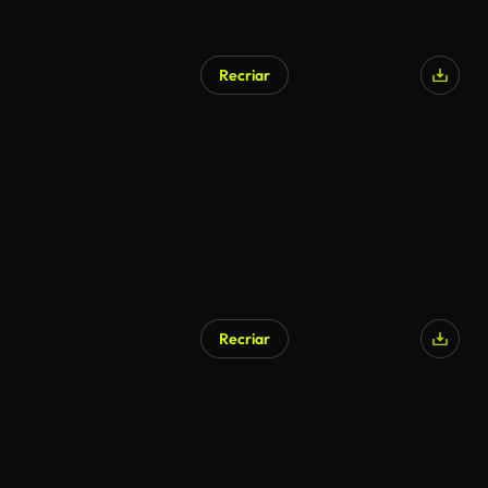
Recriar
Recriar