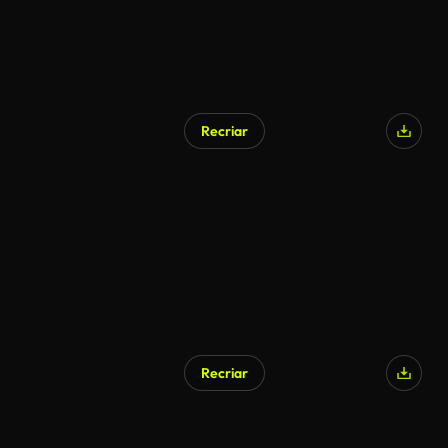
Recriar
Recriar