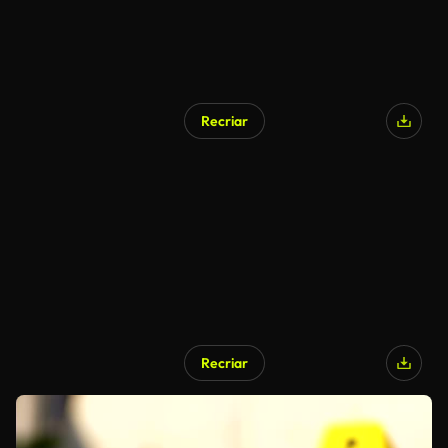
Recriar
Recriar