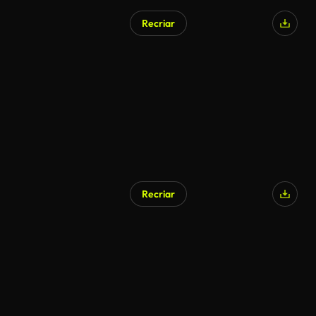
Recriar
Recriar