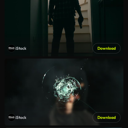
iStock
Download
iStock
Download