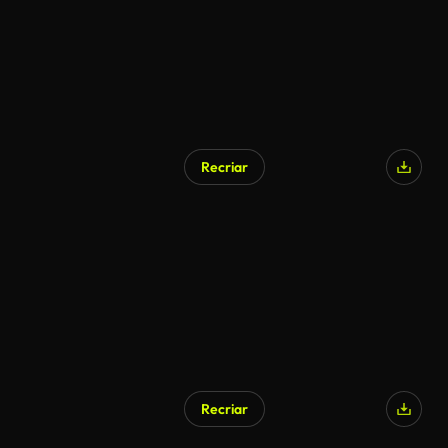
Recriar
Recriar