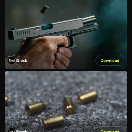
iStock
Download
iStock
Download