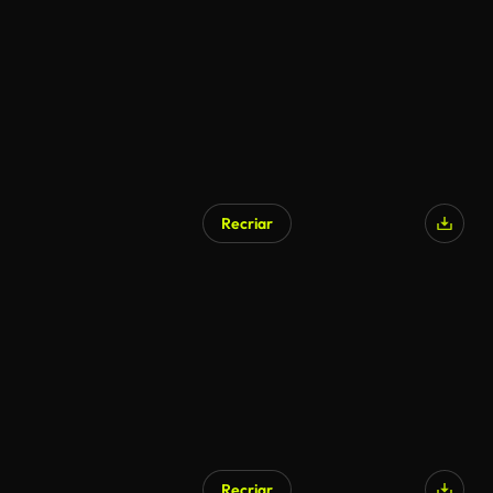
Recriar
Recriar