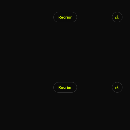
Recriar
Recriar