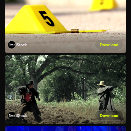
iStock
Download
iStock
Download