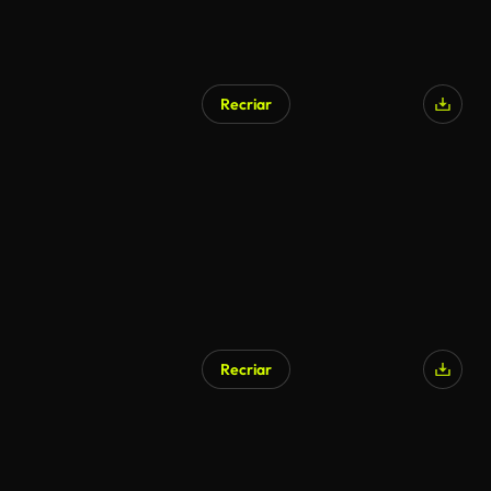
Recriar
Recriar