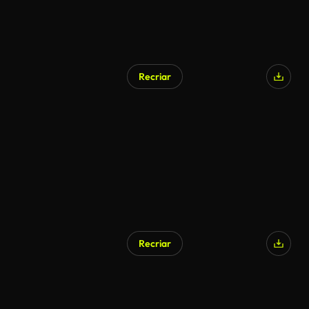
Recriar
Recriar