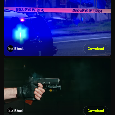
iStock
Download
iStock
Download