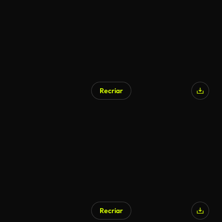
Recriar
Recriar