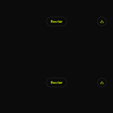
Recriar
Recriar