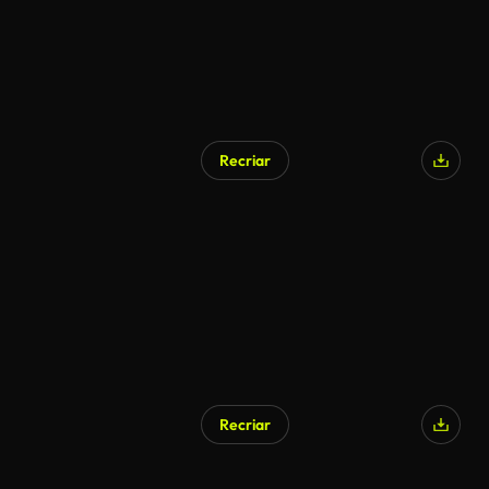
Recriar
Recriar