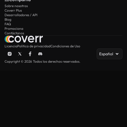
Sobre nosotros
Coverr Plus
Desarrolladores / API
Blog
FAQ
Promociona
Contáctanos
Licencia
Política de privacidad
Condiciones de Uso
Español
Copyright © 2026 Todos los derechos reservados.