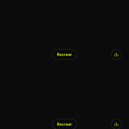
Recrear
Generado por IA
Recrear