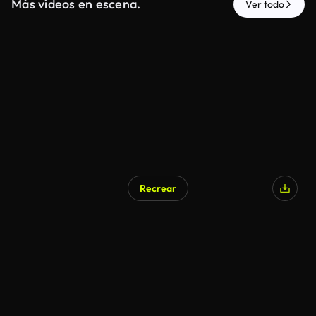
Más vídeos en escena.
Ver todo
Recrear