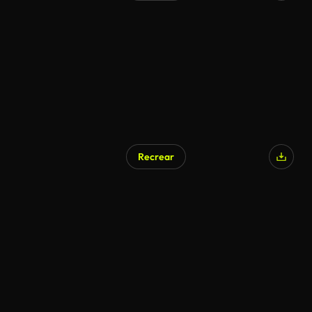
Recrear
Generado por IA