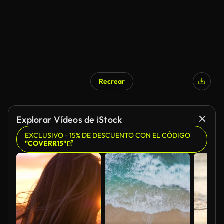
Recrear
Explorar Vídeos de iStock
EXCLUSIVO - 15% DE DESCUENTO CON EL CÓDIGO
"COVERR15"