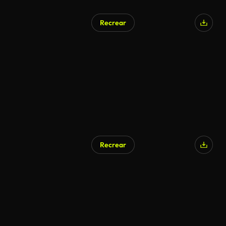
Recrear
Generado por IA
Recrear
Generado por IA