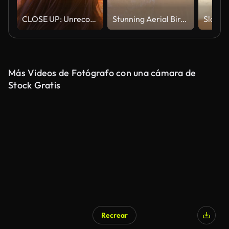
CLOSE UP: Unrecognizable female photographer looks at the sunset over the ocean.
Stunning Aerial Bird's Eye View of Ocean Waves Washing Ashore in Bali, Indonesia, Asia. 4K Long Duration Static Shot
Más Videos de Fotógrafo con una cámara de
Stock Gratis
Recrear