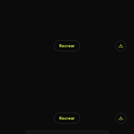
Recrear
Recrear