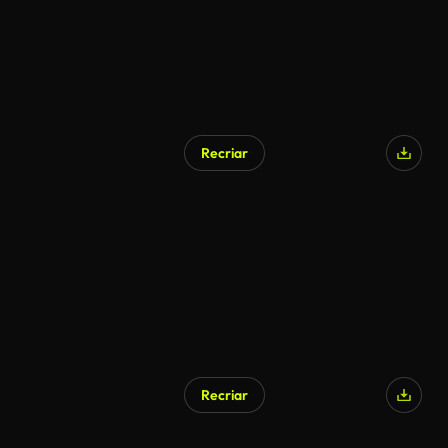
Recriar
Recriar