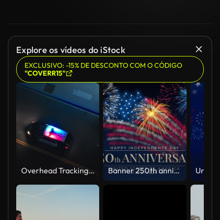
Explore os vídeos do iStock
EXCLUSIVO: -15% DE DESCONTO COM O CÓDIGO
"COVERR15"
Overhead Tracking Drone Shot of a Police Car Driving on a City Street with Lights On at Night
Banner 250th anniversary of the USA. 250 years of independence. 4th of july 2026 usa independence day, video greeting card. US flag fireworks on blue sky background. Fourth of july. 4k seamless loop