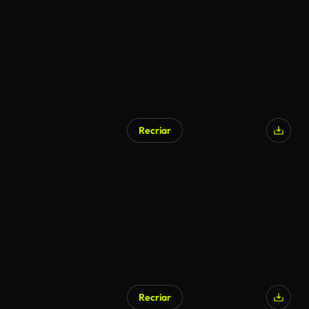
Recriar
Recriar