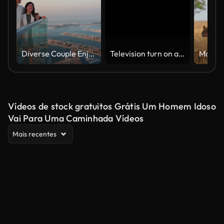
Diverse Couple Enjoying Sunset Views from High Rise Sky Deck Overlooking Palm Jumeirah
Television turn on and off. Switch on tv effect, switch off tv effect. Turn on Lcd TV effect, turn off TV effect . Led Tv on and off on black background
Vídeos de stock gratuitos Grátis Um Homem Idoso
Vai Para Uma Caminhada Vídeos
Mais recentes