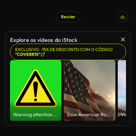
Recriar
Explore os vídeos do iStock
EXCLUSIVO: -15% DE DESCONTO COM O CÓDIGO
"COVERR15"
Warning attention yellow hazard message street sign 4k green screen caution animation
Slow American flag at sunset during Memorial Day in the United States