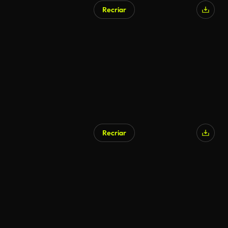
Recriar
Recriar