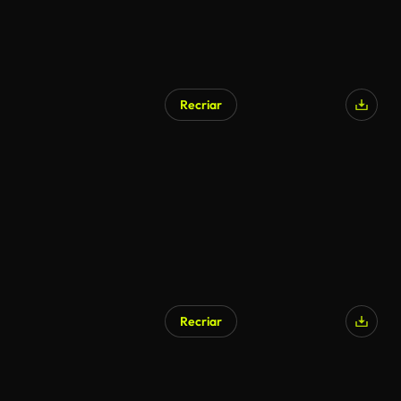
Recriar
Recriar