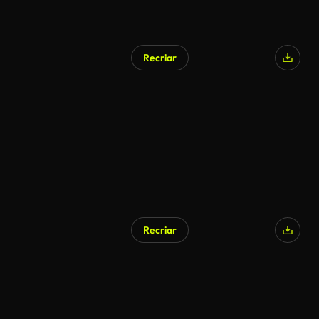
Recriar
Recriar