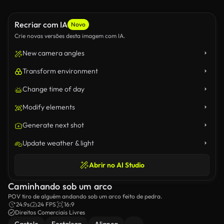
Recriar com IA
Novo
Crie novas versões desta imagem com IA.
New camera angles
Transform environment
Change time of day
Modify elements
Generate next shot
Update weather & light
Abrir no AI Studio
Caminhando sob um arco
POV tiro de alguém andando sob um arco feito de pedra.
24.9s
24 FPS
16:9
Direitos Comerciais Livres