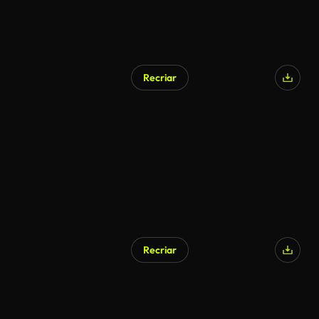
Recriar
Recriar