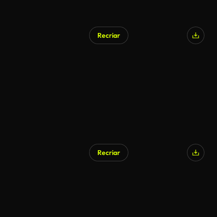
Recriar
Recriar