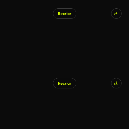
Recriar
Gerado por IA
Recriar