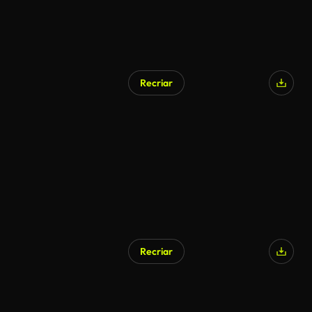
Recriar
Recriar