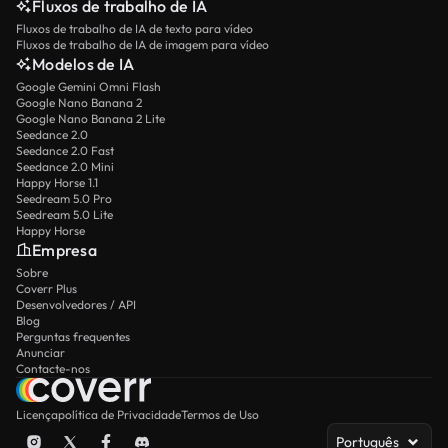
Fluxos de trabalho de IA
Fluxos de trabalho de IA de texto para vídeo
Fluxos de trabalho de IA de imagem para vídeo
Modelos de IA
Google Gemini Omni Flash
Google Nano Banana 2
Google Nano Banana 2 Lite
Seedance 2.0
Seedance 2.0 Fast
Seedance 2.0 Mini
Happy Horse 1.1
Seedream 5.0 Pro
Seedream 5.0 Lite
Happy Horse
Empresa
Sobre
Coverr Plus
Desenvolvedores / API
Blog
Perguntas frequentes
Anunciar
Contacte-nos
Licença
política de Privacidade
Termos de Uso
Português