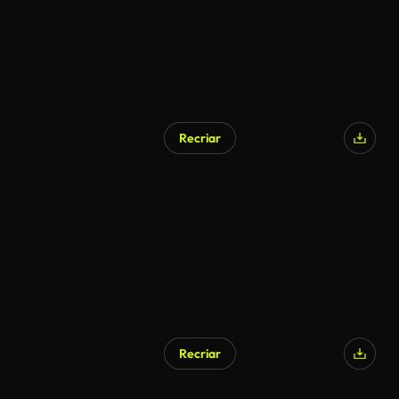
Recriar
Recriar