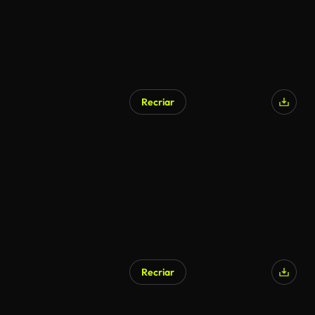
Recriar
Recriar