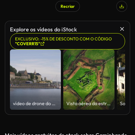
Recriar
Explore os vídeos do iStock
EXCLUSIVO: -15% DE DESCONTO COM O CÓDIGO
"COVERR15"
vídeo de drone do horizonte da cidade de Oslo com a prefeitura e a fortaleza de Akershus fotografado do fiorde de Oslo
Vista aérea da estrutura antiga da ruína, Kinsale, Ruínas de James Fort Ireland, James Fort, Co. Cork, Irlanda, Vista da colina verde, Vista aérea do forte James Kinsale Irlanda, Charles Fort Kinsale, Edifício de pedra deixado em Ruin