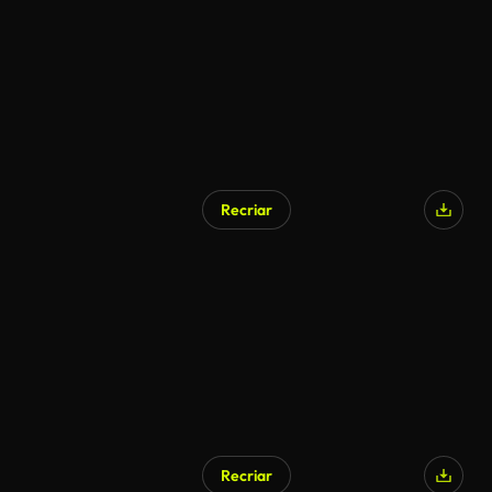
Recriar
Recriar