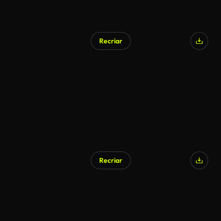
Recriar
Recriar