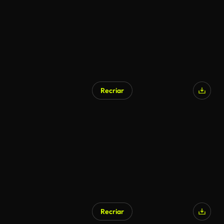
Recriar
Recriar