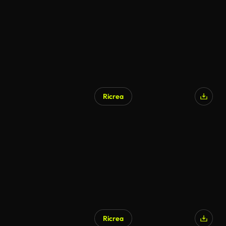
Ricrea
Ricrea