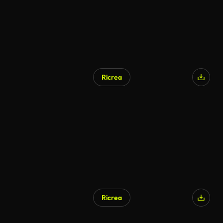
Ricrea
Ricrea