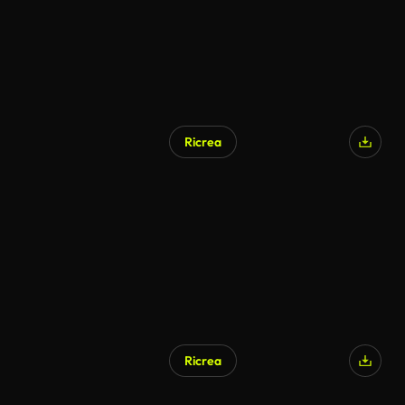
Ricrea
Ricrea