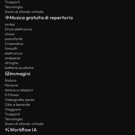
Trasporti
Tecnologia
Zoom di sfondo virtuale
Musica gratuita di repertorio
sintesi
Drum elettronico
chiavi
pianoforte
Cinematica
Smooth
elettronica
Ambiente
stringhe
batterie acustiche
Immagini
Natura
Persone
Amore e relazioni
Il Fitness
Videografia aerea
Cibo e bevande
Viaggiare
Trasporti
Tecnologia
Zoom di sfondo virtuale
Workflow IA