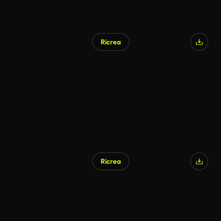
Ricrea
Ricrea