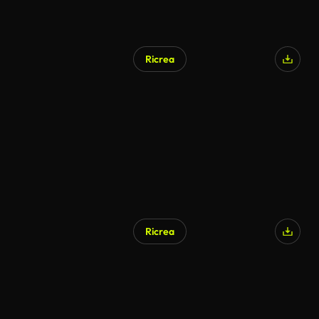
Ricrea
Ricrea