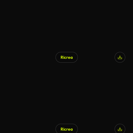
Ricrea
Ricrea