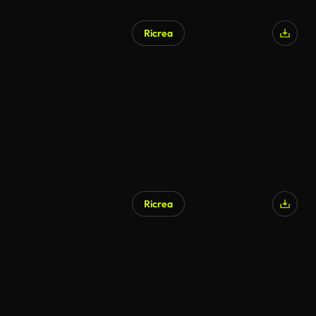
Ricrea
Generato da IA
Ricrea