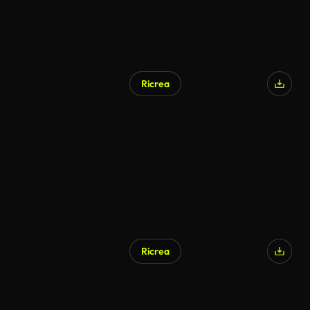
Ricrea
Ricrea