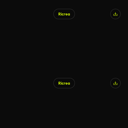
Ricrea
Ricrea