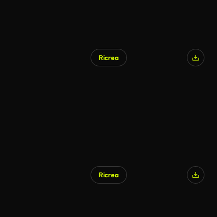
Ricrea
Ricrea