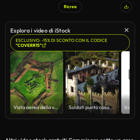
Ricrea
Esplora i video di iStock
ESCLUSIVO: -15% DI SCONTO CON IL CODICE
"COVERR15"
Vista aerea della vecchia struttura di rovina, Kinsale, rovine di James Fort Ireland, James Fort, Co. Cork, Irlanda, Vista della collina verde, Vista aerea di James Fort Kinsale Irlanda, Charles Fort Kinsale, costruzione in pietra lasciata in rovina
Soldati punto casa vista aerea zoom ingrandire la tenuta vittoriana costiera vuota abbandonata di Holyhead