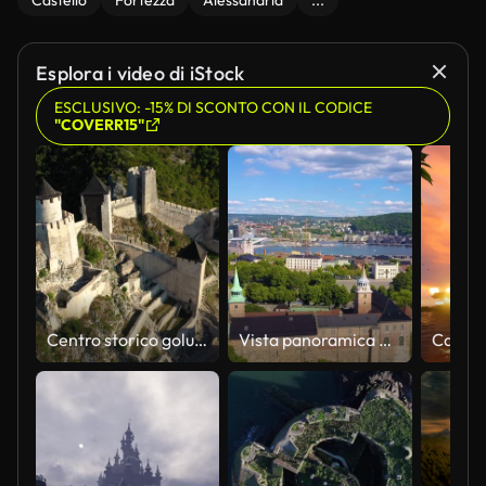
Castello
Fortezza
Alessandria
...
Esplora i video di iStock
ESCLUSIVO: -15% DI SCONTO CON IL CODICE
"COVERR15"
Centro storico golubac
Vista panoramica aerea della fortezza di Akershus a Oslo, Norvegia