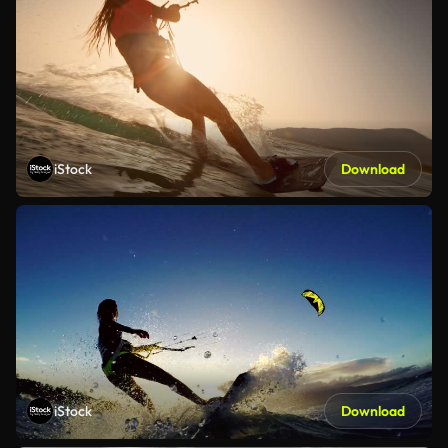
iStock
Download
iStock
Download