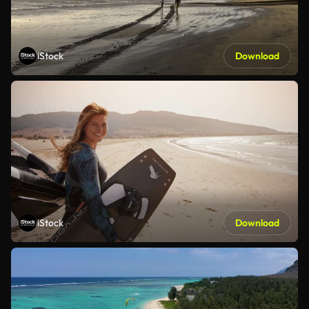
iStock
Download
iStock
Download