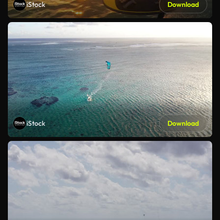
iStock
Download
iStock
Download