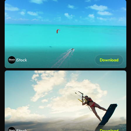
iStock
Download
iStock
Download