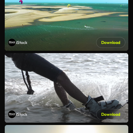
iStock
Download
iStock
Download