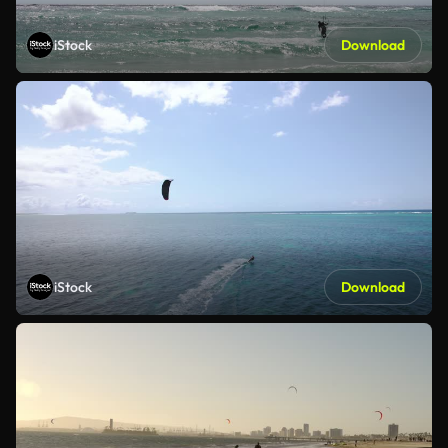
iStock
Download
iStock
Download