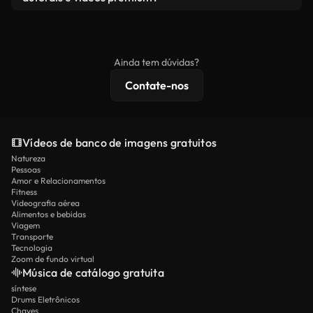
produto final esteja de acordo com nossa licença e
Os vídeos isentos de royalties incluem direitos
não seja redistribuído como conteúdo bruto de
comerciais, enquanto o conteúdo premium inclui
banco de imagens.
imagens exclusivas, resolução 4K e proteções de
Ainda tem dúvidas?
licenciamento estendidas.
Contate-nos
Vídeos de banco de imagens gratuitos
Natureza
Pessoas
Amor e Relacionamentos
Fitness
Videografia aérea
Alimentos e bebidas
Viagem
Transporte
Tecnologia
Zoom de fundo virtual
Música de catálogo gratuita
síntese
Drums Eletrônicos
Chaves